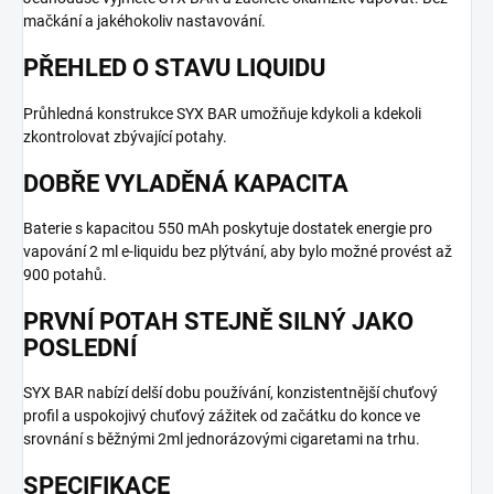
mačkání a jakéhokoliv nastavování.
PŘEHLED O STAVU LIQUIDU
Průhledná konstrukce SYX BAR umožňuje kdykoli a kdekoli
zkontrolovat zbývající potahy.
DOBŘE VYLADĚNÁ KAPACITA
Baterie s kapacitou 550 mAh poskytuje dostatek energie pro
vapování 2 ml e-liquidu bez plýtvání, aby bylo možné provést až
900 potahů.
PRVNÍ POTAH STEJNĚ SILNÝ JAKO
POSLEDNÍ
SYX BAR nabízí delší dobu používání, konzistentnější chuťový
profil a uspokojivý chuťový zážitek od začátku do konce ve
srovnání s běžnými 2ml jednorázovými cigaretami na trhu.
SPECIFIKACE