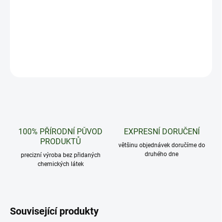
Sladkokyselé kombo citrónu, grepu a marakuji
DETAILNÍ INFORMACE
ZEPTAT SE
HLÍDAT
100% PŘÍRODNÍ PŮVOD
EXPRESNÍ DORUČENÍ
PRODUKTŮ
většinu objednávek doručíme do
druhého dne
precizní výroba bez přidaných
chemických látek
Související produkty