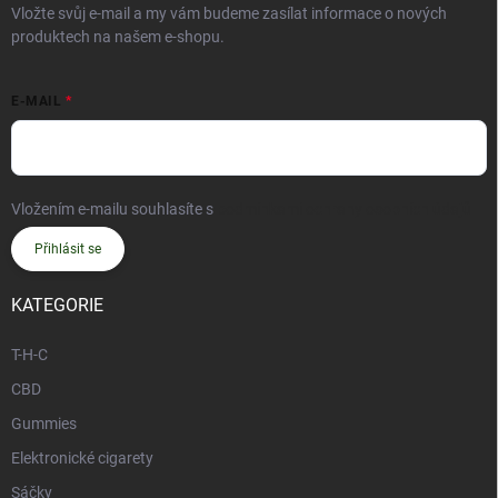
Vložte svůj e-mail a my vám budeme zasílat informace o nových
produktech na našem e-shopu.
E-MAIL
Vložením e-mailu souhlasíte s
podmínkami ochrany osobních údajů
Přihlásit se
KATEGORIE
T-H-C
CBD
Gummies
Elektronické cigarety
Sáčky