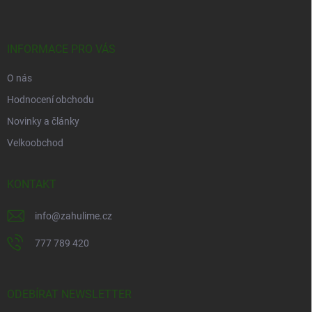
p
a
t
í
INFORMACE PRO VÁS
O nás
Hodnocení obchodu
Novinky a články
Velkoobchod
KONTAKT
info
@
zahulime.cz
777 789 420
ODEBÍRAT NEWSLETTER