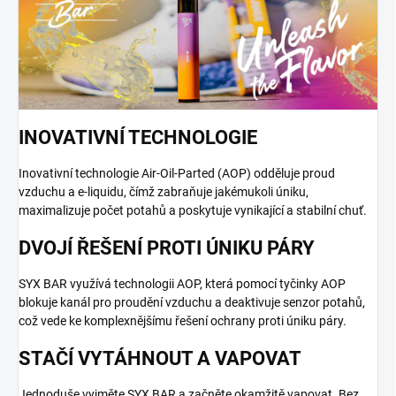
INOVATIVNÍ TECHNOLOGIE
Inovativní technologie Air-Oil-Parted (AOP) odděluje proud
vzduchu a e-liquidu, čímž zabraňuje jakémukoli úniku,
maximalizuje počet potahů a poskytuje vynikající a stabilní chuť.
DVOJÍ ŘEŠENÍ PROTI ÚNIKU PÁRY
SYX BAR využívá technologii AOP, která pomocí tyčinky AOP
blokuje kanál pro proudění vzduchu a deaktivuje senzor potahů,
což vede ke komplexnějšímu řešení ochrany proti úniku páry.
STAČÍ VYTÁHNOUT A VAPOVAT
Jednoduše vyjměte SYX BAR a začněte okamžitě vapovat. Bez