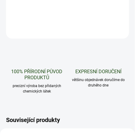
Perfektní kombinace guavy a granátového jablka
DETAILNÍ INFORMACE
ZEPTAT SE
HLÍDAT
100% PŘÍRODNÍ PŮVOD
EXPRESNÍ DORUČENÍ
PRODUKTŮ
většinu objednávek doručíme do
druhého dne
precizní výroba bez přidaných
chemických látek
Související produkty
600 POTAHŮ
600 POTAHŮ