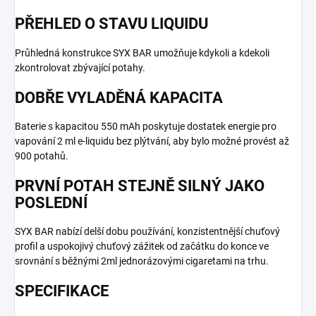
PŘEHLED O STAVU LIQUIDU
Průhledná konstrukce SYX BAR umožňuje kdykoli a kdekoli
zkontrolovat zbývající potahy.
DOBŘE VYLADĚNÁ KAPACITA
Baterie s kapacitou 550 mAh poskytuje dostatek energie pro
vapování 2 ml e-liquidu bez plýtvání, aby bylo možné provést až
900 potahů.
PRVNÍ POTAH STEJNĚ SILNÝ JAKO
POSLEDNÍ
SYX BAR nabízí delší dobu používání, konzistentnější chuťový
profil a uspokojivý chuťový zážitek od začátku do konce ve
srovnání s běžnými 2ml jednorázovými cigaretami na trhu.
SPECIFIKACE