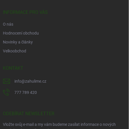
t
í
INFORMACE PRO VÁS
O nás
Hodnocení obchodu
Novinky a články
Velkoobchod
KONTAKT
info
@
zahulime.cz
777 789 420
ODEBÍRAT NEWSLETTER
Vložte svůj e-mail a my vám budeme zasílat informace o nových