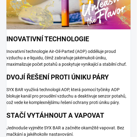
INOVATIVNÍ TECHNOLOGIE
Inovativní technologie Air-Oil-Parted (AOP) odděluje proud
vzduchu a e-liquidu, čímž zabraňuje jakémukoli úniku,
maximalizuje počet potahů a poskytuje vynikající a stabilní chuť.
DVOJÍ ŘEŠENÍ PROTI ÚNIKU PÁRY
SYX BAR využívá technologii AOP, která pomocí tyčinky AOP
blokuje kanál pro proudění vzduchu a deaktivuje senzor potahů,
což vede ke komplexnějšímu řešení ochrany proti úniku páry.
STAČÍ VYTÁHNOUT A VAPOVAT
Jednoduše vyjměte SYX BAR a začněte okamžitě vapovat. Bez
mačkání a jakéhokoliv nastavování.