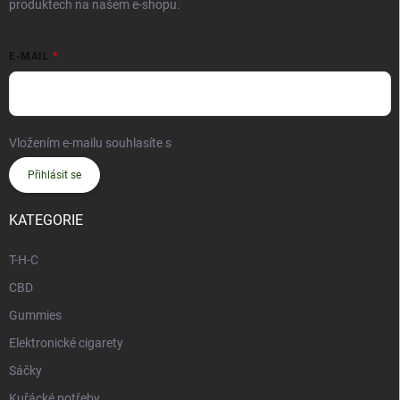
produktech na našem e-shopu.
E-MAIL
Vložením e-mailu souhlasíte s
podmínkami ochrany osobních údajů
Přihlásit se
KATEGORIE
T-H-C
CBD
Gummies
Elektronické cigarety
Sáčky
Kuřácké potřeby