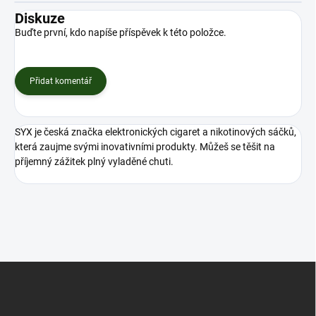
Diskuze
Buďte první, kdo napíše příspěvek k této položce.
Přidat komentář
SYX je česká značka elektronických cigaret a nikotinových sáčků,
která zaujme svými inovativními produkty. Můžeš se těšit na
příjemný zážitek plný vyladěné chuti.
Z
á
p
a