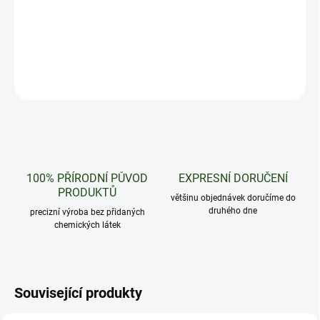
Sladká chuť banánu tě potěší v každé situaci. Balení obsahuje dva
Elfa Pody.
DETAILNÍ INFORMACE
ZEPTAT SE
HLÍDAT
100% PŘÍRODNÍ PŮVOD
EXPRESNÍ DORUČENÍ
PRODUKTŮ
většinu objednávek doručíme do
druhého dne
precizní výroba bez přidaných
chemických látek
Související produkty