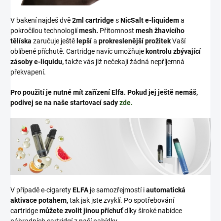
V bakení najdeš dvě
2ml cartridge
s
NicSalt
e-liquidem
a
pokročilou technologií
mesh
.
Přítomnost
mesh žhavícího
tělíska
zaručuje ještě
lepší
a
prokreslenější prožitek
Vaší
oblíbené příchutě. Cartridge navíc umožňuje
kontrolu zbývající
zásoby
e-liquidu
,
takže vás již nečekají žádná nepříjemná
překvapení.
Pro použití je nutné mít zařízení Elfa. Pokud jej ještě nemáš,
podívej se na naše startovací sady
zde.
V případě e-cigarety
ELFA
je samozřejmostí i
automatická
aktivace potahem,
tak jak jste zvyklí. Po spotřebování
cartridge
můžete zvolit jinou příchuť
díky široké nabídce
náhradních cartridgí z naší nabídky.