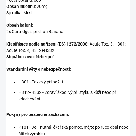
Obsah nikotinu: 20mg
Spirálka: Mesh
Obsah balení:
2x Cartridge s příchutí Banana
Klasifikace podle nařízení (ES) 1272/2008:
Acute Tox. 3, H301;
Acute Tox. 4, H312+H332
Signální slovo:
Nebezpečí
Standardní věty o nebezpečnosti:
H301 - Toxický při požití
H312+H332 - Zdraví škodlivý při styku s kůží nebo při
vdechování.
Pokyny pro bezpečné zacházení:
P101 - Je-li nutná lékařská pomoc, mějte po ruce obal nebo
štítek výrobku.