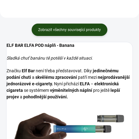
Zobrazit všechny související produkty
ELF BAR ELFA POD náplň - Banana
Sladká chuť banánu tě potěší v každé situaci.
Značku
Elf Bar
není třeba představovat. Díky
jedinečnému
podání chuti
a
skvělému zpracování
patří mezi
nejprodávanější
jednorázové e-cigarety.
Nyní přichází
ELFA
–
elektronická
cigareta
se systémem
výměnitelných náplní
pro ještě
lepší
projev
a
pohodlnější používání.