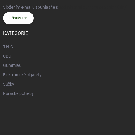
Vložením e-mailu souhlasíte s
podmínkami ochrany osobních údajů
Přihlásit se
KATEGORIE
T-H-C
CBD
Gummies
Elektronické cigarety
Sáčky
Kuřácké potřeby