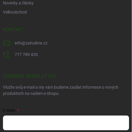
Novinky a články
Velkoobchod
KONTAKT
info
@
zahulime.cz
777 789 420
ODEBÍRAT NEWSLETTER
Vložte svůj e-mail a my vám budeme zasílat informace o nových
produktech na našem e-shopu.
E-MAIL