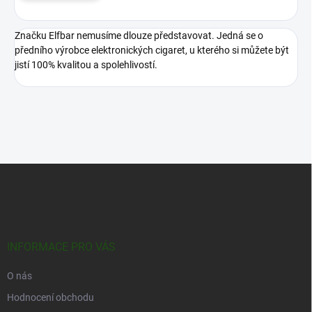
Značku Elfbar nemusíme dlouze představovat. Jedná se o
předního výrobce elektronických cigaret, u kterého si můžete být
jistí 100% kvalitou a spolehlivostí.
Z
á
p
a
t
í
INFORMACE PRO VÁS
O nás
Hodnocení obchodu