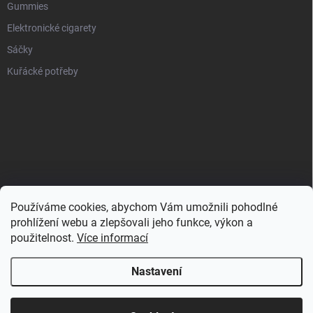
Gummies
Elektronické cigarety
Sáčky
Kuřácké potřeby
Používáme cookies, abychom Vám umožnili pohodlné
prohlížení webu a zlepšovali jeho funkce, výkon a
použitelnost.
Více informací
Nastavení
Copyright 2026
Zahulíme.cz
. Všechna práva vyhrazena.