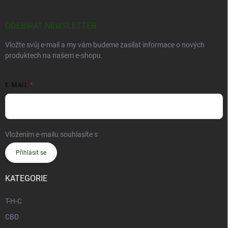
ODEBÍRAT NEWSLETTER
Vložte svůj e-mail a my vám budeme zasílat informace o nových
produktech na našem e-shopu.
E-MAIL
Vložením e-mailu souhlasíte s
podmínkami ochrany osobních údajů
Přihlásit se
KATEGORIE
T-H-C
CBD