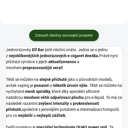
Zobrazit všechny související produkty
Jednorázovky
Elf Bar
jistě všichni znáte. Jedná se o jednu
z
nejoblíbenějších jednorázových e-cigaret dneška.
Právě nyní
přichází výrobce s jejich
aktualizovanou
a
mnohem
propracovanější verzí!
Těšit se můžete na
stejné příchutě
jako u původních modelů,
avšak vaping je
posunut
o
několik úrovní výše.
Těšit se můžete na
vychytané
mesh
spirálky,
které díky speciální síťovině
nabídnou
mnohem větší odpařovací plochu
pro
e-liquid
. To má za
následek razantní
zvýšení
intenzity
a
prokreslenosti
příchutě,
společně s jemnějším potahem a minimalizací hotspotů
pro co
nejdelší
a
nejlepší zážitek.
Další novinkou je
speciální technologie QUAQ power unit.
Ta