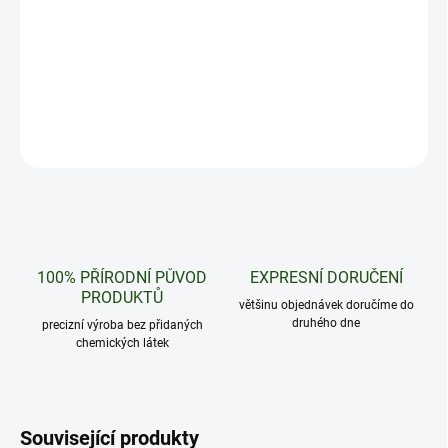
Okouzlující kombinace jablka a broskve. Nová verze
nejoblíbenějších jednorázovek je tady!
DETAILNÍ INFORMACE
ZEPTAT SE
HLÍDAT
100% PŘÍRODNÍ PŮVOD
EXPRESNÍ DORUČENÍ
PRODUKTŮ
většinu objednávek doručíme do
druhého dne
precizní výroba bez přidaných
chemických látek
Související produkty