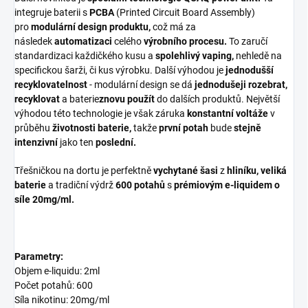
integruje baterii s
PCBA
(Printed Circuit Board Assembly)
pro
modulární design produktu,
což má za
následek
automatizaci
celého
výrobního procesu.
To zaručí
standardizaci každičkého kusu a
spolehlivý vaping,
nehledě na
specifickou šarži, či kus výrobku. Další výhodou je
jednodušší
recyklovatelnost
- modulární design se dá
jednodušeji rozebrat,
recyklovat
a
baterie
znovu použít
do dalších produktů. Největší
výhodou této technologie je však záruka
konstantní voltáže
v
průběhu
životnosti baterie,
takže
první potah
bude
stejně
intenzivní
jako ten
poslední.
Třešničkou na dortu je perfektně
vychytané šasi
z
hliníku, veliká
baterie
a tradiční výdrž
600 potahů
s
prémiovým e-liquidem o
síle 20mg/ml.
Parametry:
Objem e-liquidu: 2ml
Počet potahů: 600
Síla nikotinu: 20mg/ml