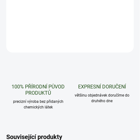
Kombinaci jahody a banánu ocení každý, kdo má rád sladké
ovocné tóny.
DETAILNÍ INFORMACE
ZEPTAT SE
HLÍDAT
100% PŘÍRODNÍ PŮVOD
EXPRESNÍ DORUČENÍ
PRODUKTŮ
většinu objednávek doručíme do
druhého dne
precizní výroba bez přidaných
chemických látek
Související produkty