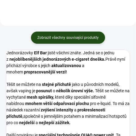
Zobrazit všechny související produkty
Jednorázovky
Elf Bar
jistě všichni znáte. Jedná se o jednu
z
nejoblíbenějších jednorázových e-cigaret dneška.
Právě nyní
přichází výrobce s jejich
aktualizovanou
a
mnohem
propracovanější verzí!
Těšit se můžete na
stejné příchutě
jako u původních modelů,
avšak vaping je
posunut
o
několik úrovní výše.
Těšit se můžete na
vychytané
mesh
spirálky,
které díky speciální síťovině
nabídnou
mnohem větší odpařovací plochu
pro
e-liquid
. To má za
následek razantní
zvýšení
intenzity
a
prokreslenosti
příchutě,
společně s jemnějším potahem a minimalizací hotspotů
pro co
nejdelší
a
nejlepší zážitek.
Další novinkou je
speciální technologie QUAQ power unit.
Ta