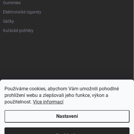
Gummies
Elektronické cigarety
Sáčky
Kuřácké potřeby
Používáme cookies, abychom Vám umožnili pohodlné
prohlížení webu a zlepšovali jeho funkce, výkon a
použitelnost.
Více informací
Nastavení
Copyright 2026
Zahulíme.cz
. Všechna práva vyhrazena.