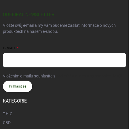
ODEBÍRAT NEWSLETTER
Vložte svůj e-mail a my vám budeme zasílat informace o nových
produktech na našem e-shopu.
E-MAIL
Vložením e-mailu souhlasíte s
podmínkami ochrany osobních údajů
Přihlásit se
KATEGORIE
T-H-C
CBD