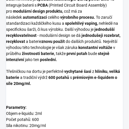
integruje baterii s
PCBA
(Printed Circuit Board Assembly)
pro
modulární design produktu,
což má za
následek
automatizaci
celého
výrobního procesu.
To zaručí
standardizaci každičkého kusu a
spolehlivý vaping,
nehledě na
specifickou šarži, či kus výrobku. Další výhodou je
jednodušší
recyklovatelnost
- modulární design se dá
jednodušeji rozebrat,
recyklovat
a
baterie
znovu použít
do dalších produktů. Největší
výhodou této technologie je však záruka
konstantní voltáže
v
průběhu
životnosti baterie,
takže
první potah
bude
stejně
intenzivní
jako ten
poslední.
Třešničkou na dortu je perfektně
vychytané šasi
z
hliníku, veliká
baterie
a tradiční výdrž
600 potahů
s
prémiovým e-liquidem o
síle 20mg/ml.
Parametry:
Objem e-liquidu: 2ml
Počet potahů: 600
Síla nikotinu: 20mg/ml