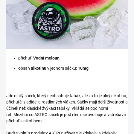
příchuť:
Vodní meloun
obsah
nikotinu
v jednom sáčku:
10mg
Jde o bílý sáček, který neobsahuje tabák, ale za to je plný nikotinu,
příchutě, sladidel a rostlinných vláken.
Sáčky mají delší životnost a
účinek než klasické žvýkací tabáky.
Vkládá se pod horní
ret.
Mezitím co ASTRO sáček je pod rtem, se uvolňuje a vstřebává
příchuť s nikotinem.
Buďte volní s produkty ASTRO: užívejte je kdykoliv a kdekoliv.