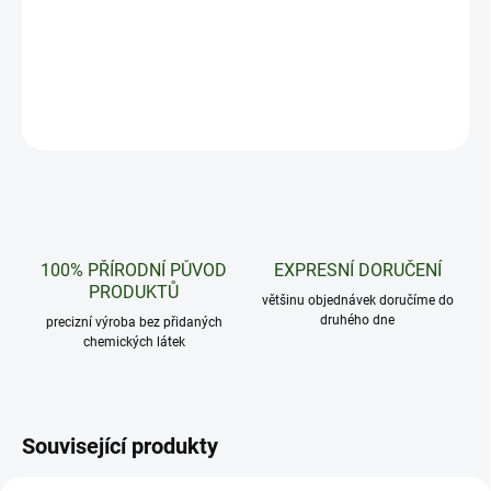
Přivítej sladké melounové potěšění od značky Astro! V každém
puku je 20ks nabouchaných nikotinových sáčků.
DETAILNÍ INFORMACE
ZEPTAT SE
HLÍDAT
100% PŘÍRODNÍ PŮVOD
EXPRESNÍ DORUČENÍ
PRODUKTŮ
většinu objednávek doručíme do
druhého dne
precizní výroba bez přidaných
chemických látek
Související produkty