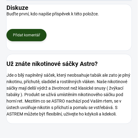
Diskuze
Buďte první, kdo napíše příspěvek k této položce.
Přidat komentář
Už znáte nikotinové sáčky Astro?
Jde o bílý naplněný sáček, který neobsahuje tabák ale zato je plný
nikotinu, příchutě, sladidel a rostilnných vláken. Naše nikotinové
sáčky mají delší výdrž a životnost než klasické snusy ( žvýkací
tabáky ). Produkt se užívá umístěním nikotinového sáčku pod
horní ret. Mezitím co se ASTRO nachází pod Vaším rtem, se v
ústech uvolňuje nikotin s příchutí a pomalu se vstřebává. S
ASTREM můžete být flexibilní, užívejte ho kdykoli a kdekoli.