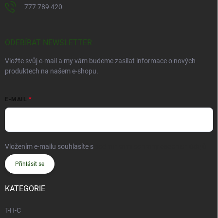
777 789 420
ODEBÍRAT NEWSLETTER
Vložte svůj e-mail a my vám budeme zasílat informace o nových
produktech na našem e-shopu.
E-MAIL
Vložením e-mailu souhlasíte s
podmínkami ochrany osobních údajů
Přihlásit se
KATEGORIE
T-H-C