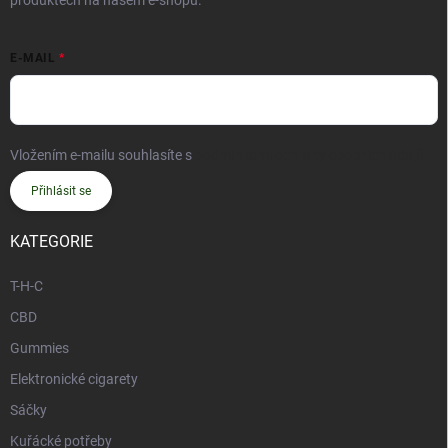
produktech na našem e-shopu.
E-MAIL
Vložením e-mailu souhlasíte s
podmínkami ochrany osobních údajů
Přihlásit se
KATEGORIE
T-H-C
CBD
Gummies
Elektronické cigarety
Sáčky
Kuřácké potřeby