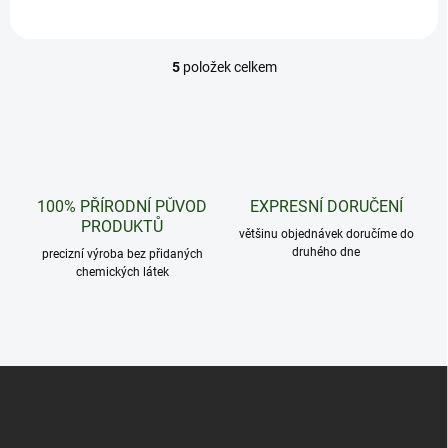
5
položek celkem
O
v
l
á
d
a
c
100% PŘÍRODNÍ PŮVOD
EXPRESNÍ DORUČENÍ
í
PRODUKTŮ
p
většinu objednávek doručíme do
r
druhého dne
precizní výroba bez přidaných
v
chemických látek
k
y
v
ý
p
Z
i
á
s
u
p
a