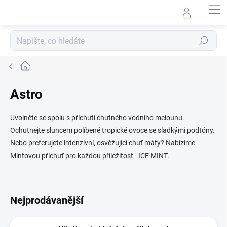
Přejít
na
obsah
Hledat
Domů
Astro
Uvolněte se spolu s příchutí chutného vodního melounu.
Ochutnejte sluncem políbené tropické ovoce se sladkými podtóny.
Nebo preferujete intenzivní, osvěžující chuť máty? Nabízíme
Mintovou příchuť pro každou příležitost - ICE MINT
.
Nejprodávanější