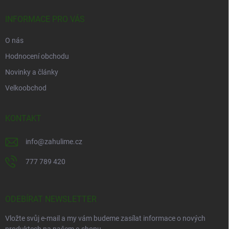
t
í
INFORMACE PRO VÁS
O nás
Hodnocení obchodu
Novinky a články
Velkoobchod
KONTAKT
info
@
zahulime.cz
777 789 420
ODEBÍRAT NEWSLETTER
Vložte svůj e-mail a my vám budeme zasílat informace o nových