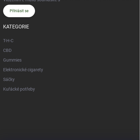
Přihlásit se
KATEGORIE
T-H-C
CBD
Gummies
Elektronické cigarety
Sáčky
Kuřácké potřeby