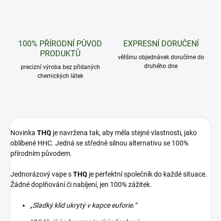
100% PŘÍRODNÍ PŮVOD
EXPRESNÍ DORUČENÍ
PRODUKTŮ
většinu objednávek doručíme do
druhého dne
precizní výroba bez přidaných
chemických látek
Novinka
THQ
je navržena tak, aby měla stejné vlastnosti, jako
oblíbené HHC. Jedná se středně silnou alternativu se 100%
přírodním původem.
Jednorázový vape s
THQ
je perfektní společník do každé situace.
Žádné doplňování či nabíjení, jen 100% zážitek.
„Sladký klid ukrytý v kapce euforie.“