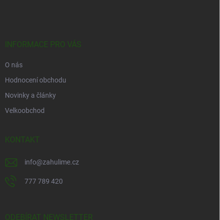
á
p
a
t
í
INFORMACE PRO VÁS
O nás
Hodnocení obchodu
Novinky a články
Velkoobchod
KONTAKT
info
@
zahulime.cz
777 789 420
ODEBÍRAT NEWSLETTER