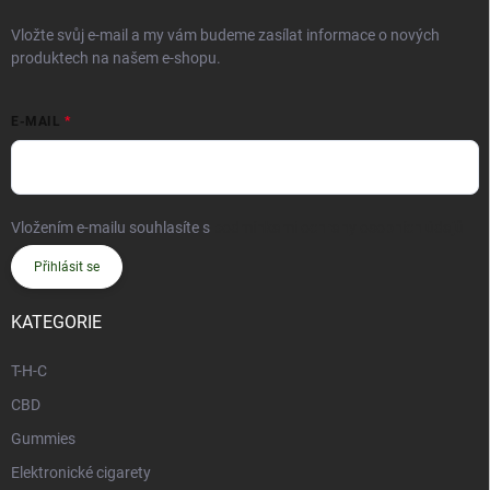
Vložte svůj e-mail a my vám budeme zasílat informace o nových
produktech na našem e-shopu.
E-MAIL
Vložením e-mailu souhlasíte s
podmínkami ochrany osobních údajů
Přihlásit se
KATEGORIE
T-H-C
CBD
Gummies
Elektronické cigarety