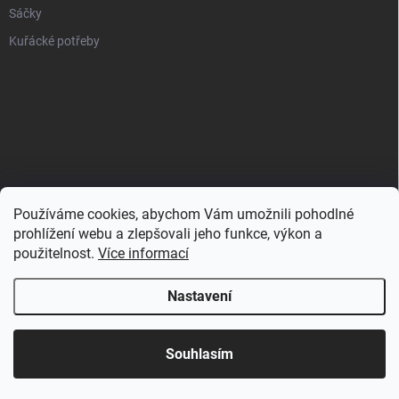
Sáčky
Kuřácké potřeby
Používáme cookies, abychom Vám umožnili pohodlné
prohlížení webu a zlepšovali jeho funkce, výkon a
použitelnost.
Více informací
Nastavení
Copyright 2026
Zahulíme.cz
. Všechna práva vyhrazena.
Souhlasím
Vytvořil Shoptet
Používáme
ověření věku Adulto