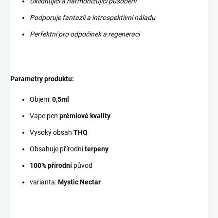
Uklidňující a harmonizující působení
Podporuje fantazii a introspektivní náladu
Perfektní pro odpočinek a regeneraci
Parametry produktu:
Objem:
0,5ml
Vape pen
prémiové kvality
Vysoký obsah
THQ
Obsahuje přírodní
terpeny
100% přírodní
původ
varianta:
Mystic Nectar