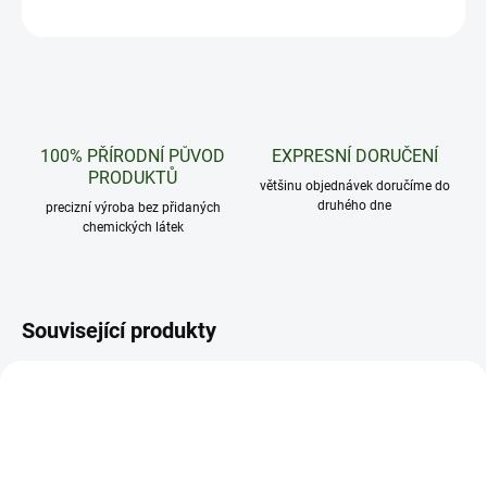
ZEPTAT SE
HLÍDAT
100% PŘÍRODNÍ PŮVOD
EXPRESNÍ DORUČENÍ
PRODUKTŮ
většinu objednávek doručíme do
druhého dne
precizní výroba bez přidaných
chemických látek
Související produkty
50 GRAMŮ
50 GRAMŮ