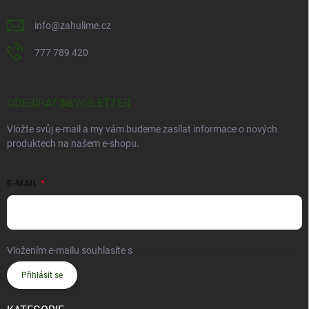
info
@
zahulime.cz
777 789 420
ODEBÍRAT NEWSLETTER
Vložte svůj e-mail a my vám budeme zasílat informace o nových
produktech na našem e-shopu.
E-MAIL
Vložením e-mailu souhlasíte s
podmínkami ochrany osobních údajů
Přihlásit se