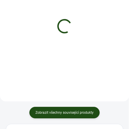
PRODEJ SKONČIL
PRODEJ SKONČIL
Starter Kit THC-X
Starter Kit THC-X
Cartridge - Sight of
Cartridge - Amnesia
Mango
849 Kč
od
849 Kč
od
Detail
Detail
Baterie a extra silné cartridge
Amnesia s novým THC-X
Baterie a extra silné cartridge
Mango s novým THC-X
Zobrazit všechny související produkty