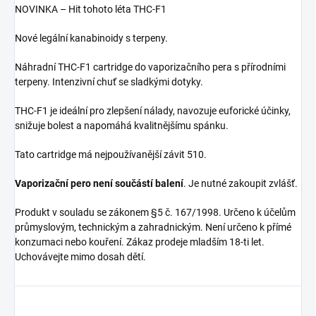
NOVINKA
–
Hit tohoto léta THC-F1
Nové legální
kanabinoidy
s terpeny.
Náhradní THC-F1
cartridge
do
vaporizačního
pera
s
přírodními
terpeny
. Intenzivní
chuť
se sladkými dotyky.
THC-F1 je ideální pro
zlepšení nálady, navozuje euforické účinky,
snižuje bolest a napomáhá kvalitnějšímu spánku.
Tato
cartridge
má nejpoužívanější závit 510.
Vaporizační pero není součástí balení
. Je nutné zakoupit zvlášť.
Produkt v souladu se zákonem §5 č. 167/1998. Určeno k účelům
průmyslovým, technickým a zahradnickým. Není určeno k přímé
konzumaci nebo kouření. Zákaz prodeje mladším 18-ti let.
Uchovávejte mimo dosah dětí.