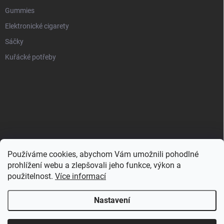
Gummies
Elektronické cigarety
Sáčky
Kuřácké potřeby
Používáme cookies, abychom Vám umožnili pohodlné
prohlížení webu a zlepšovali jeho funkce, výkon a
použitelnost.
Více informací
Nastavení
Copyright 2026
Zahulíme.cz
. Všechna práva vyhrazena.