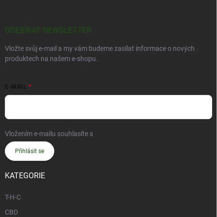
ODEBÍRAT NEWSLETTER
Vložte svůj e-mail a my vám budeme zasílat informace o nových
produktech na našem e-shopu.
E-MAIL
Vložením e-mailu souhlasíte s
podmínkami ochrany osobních údajů
Přihlásit se
KATEGORIE
T-H-C
CBD