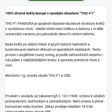
100% drcené květy konopí s vysokým obsahem “THC-F1”
THC-F1 PANDORA je spojením klasické skunkové struktury květů
s vyváženou chutí. Ideální střed mezi Indikou a Sativou z ní dělá
univerzální variantu pro jakoukoliv denní či večerní aktivitu.
Naše květy po sklizni měsíc zrají při nízkých teplotách a
kontrolované relativní vlhkosti ve speciálních nádobách. Tento
proces v angličtině zvaný curing, je podle zahraničních expertu i
nás jeden z nejdůležitějších kroku, k opravdu prémiové chuti a
vůni.
Množství: 1g, vysoký obsah THC-F1 a CBD.
Produkt v souladu se zákonem §5 č. 167/1998. Určeno k účelům
průmyslovým, technickým a zahradnickým. Není určeno k přímé
konzumaci nebo kouření. Zákaz prodeje mladším 18-ti let.
Uchovávejte mimo dosah dětí.