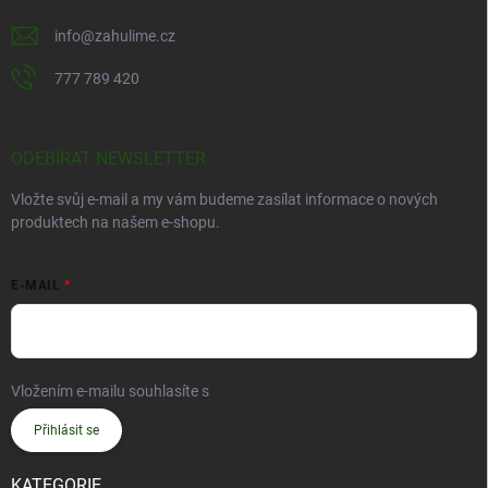
info
@
zahulime.cz
777 789 420
ODEBÍRAT NEWSLETTER
Vložte svůj e-mail a my vám budeme zasílat informace o nových
produktech na našem e-shopu.
E-MAIL
Vložením e-mailu souhlasíte s
podmínkami ochrany osobních údajů
Přihlásit se
KATEGORIE