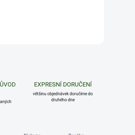
ZEPTAT SE
HLÍDAT
PŮVOD
EXPRESNÍ DORUČENÍ
většinu objednávek doručíme do
druhého dne
daných