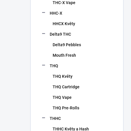
p
THC-X Vape
a
n
HHC-X
e
HHCX Květy
l
Delta9 THC
Delta9 Pebbles
Mouth Fresh
THQ
THQ Květy
THQ Cartridge
THQ Vape
THQ Pre-Rolls
THHC
THHC Květy a Hash