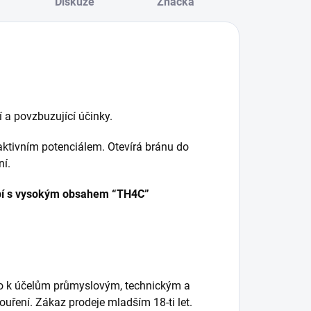
Diskuze
Značka
í
a povzbuzující účinky.
aktivním potenciálem. Otevírá bránu do
í.
pí s vysokým obsahem “TH4C”
o k účelům průmyslovým, technickým a
ření. Zákaz prodeje mladším 18-ti let.