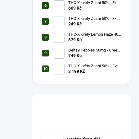
THC-X květy Zushi 50% - Extra
Strong (3g)
669 Kč
THC-X květy Zushi 50% - Extra
Strong (1g)
249 Kč
THC-X květy Lemon Haze 40%
(5g)
879 Kč
Delta9 Pebbles 50mg - Green
Apple (1 balení)
749 Kč
THC-X květy Zushi 50% - Extra
Strong (20g)
3 199 Kč
Máš otázku?
Obrať se na nás.