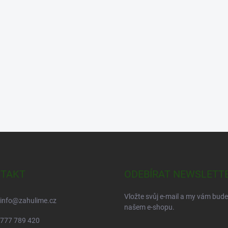
TAKT
ODEBÍRAT NEWSLETT
Vložte svůj e-mail a my vám bud
info
@
zahulime.cz
našem e-shopu.
777 789 420