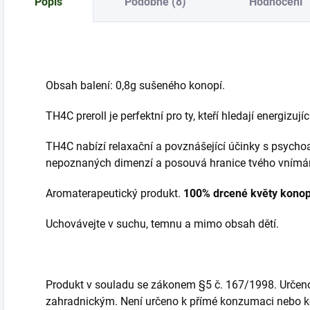
Popis
Podobné (8)
Hodnocení
Obsah balení: 0,8g sušeného konopí.
TH4C
preroll
je perfektní pro ty, kteří hledají
energizujíc
TH4C
nabízí relaxační a povznášející účinky s psycho
nepoznaných dimenzí a posouvá hranice tvého vnímán
Aromaterapeutický produkt.
100% drcené květy kono
Uchovávejte v suchu, temnu a mimo obsah dětí.
Produkt v souladu se zákonem §5 č. 167/1998. Určen
zahradnickým. Není určeno k přímé konzumaci nebo kou