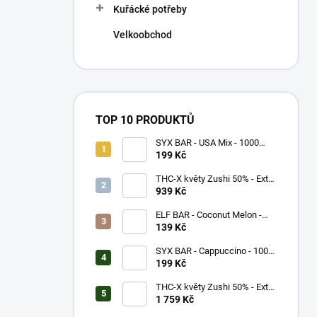
Kuřácké potřeby
Velkoobchod
TOP 10 PRODUKTŮ
SYX BAR - USA Mix - 1000
potáhnutí - 16,5mg
199 Kč
THC-X květy Zushi 50% - Extra
Strong (5g)
939 Kč
ELF BAR - Coconut Melon -
600 potáhnutí - 20mg
139 Kč
SYX BAR - Cappuccino - 1000
potáhnutí - 16,5mg
199 Kč
THC-X květy Zushi 50% - Extra
Strong (10g)
1 759 Kč