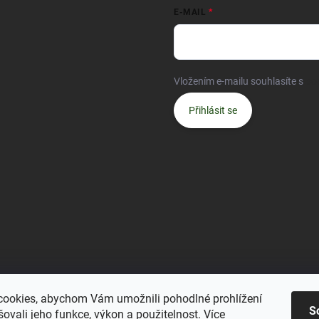
E-MAIL
Vložením e-mailu souhlasíte s
po
Přihlásit se
ookies, abychom Vám umožnili pohodlné prohlížení
S
ovali jeho funkce, výkon a použitelnost.
Více