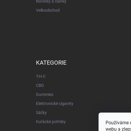
Novinky a články
Velkoobchod
KATEGORIE
T-H-C
CBD
Gummies
Elektronické cigarety
Sáčky
Kuřácké potřeby
Používáme c
webu a zlepš