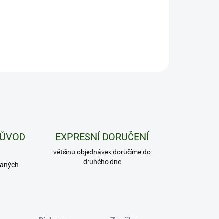
ILNÍ INFORMACE
ZEPTAT SE
HLÍDAT
PŮVOD
EXPRESNÍ DORUČENÍ
většinu objednávek doručíme do
druhého dne
daných