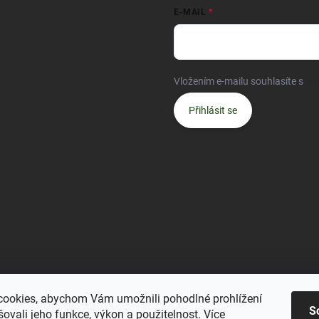
E-MAIL
Vložením e-mailu souhlasíte s
po
Přihlásit se
ookies, abychom Vám umožnili pohodlné prohlížení
S
ovali jeho funkce, výkon a použitelnost.
Více