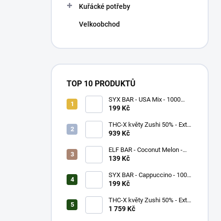
Kuřácké potřeby
Velkoobchod
TOP 10 PRODUKTŮ
SYX BAR - USA Mix - 1000
potáhnutí - 16,5mg
199 Kč
THC-X květy Zushi 50% - Extra
Strong (5g)
939 Kč
ELF BAR - Coconut Melon -
600 potáhnutí - 20mg
139 Kč
SYX BAR - Cappuccino - 1000
potáhnutí - 16,5mg
199 Kč
THC-X květy Zushi 50% - Extra
Strong (10g)
1 759 Kč