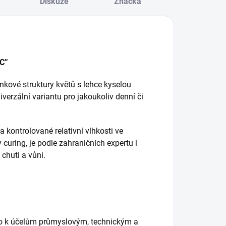
Diskuze
Značka
C”
ové struktury květů s lehce kyselou
iverzální variantu pro jakoukoliv denní či
a kontrolované relativní vlhkosti ve
curing, je podle zahraničních expertu i
chuti a vůni.
o k účelům průmyslovým, technickým a