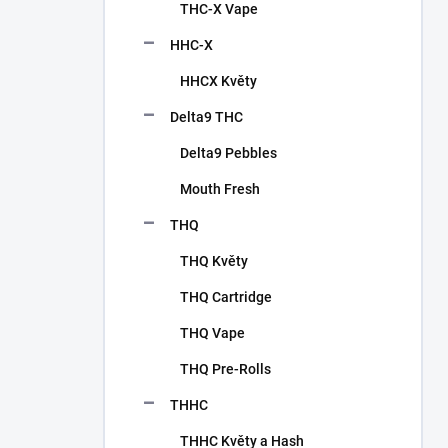
p
THC-X Vape
a
n
HHC-X
e
HHCX Květy
l
Delta9 THC
Delta9 Pebbles
Mouth Fresh
THQ
THQ Květy
THQ Cartridge
THQ Vape
THQ Pre-Rolls
THHC
THHC Květy a Hash