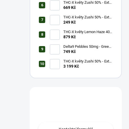
THC-X květy Zushi 50% - Extra
Strong (3g)
669 Kč
THC-X květy Zushi 50% - Extra
Strong (1g)
249 Kč
THC-X květy Lemon Haze 40%
(5g)
879 Kč
Delta9 Pebbles 50mg - Green
Apple (1 balení)
749 Kč
THC-X květy Zushi 50% - Extra
Strong (20g)
3 199 Kč
Máš otázku?
Obrať se na nás.