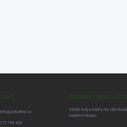
TAKT
ODEBÍRAT NEWSLETT
Vložte svůj e-mail a my vám bud
info
@
zahulime.cz
našem e-shopu.
777 789 420