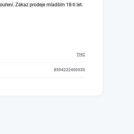
ření. Zákaz prodeje mladším 18-ti let.
THC
8594222450535