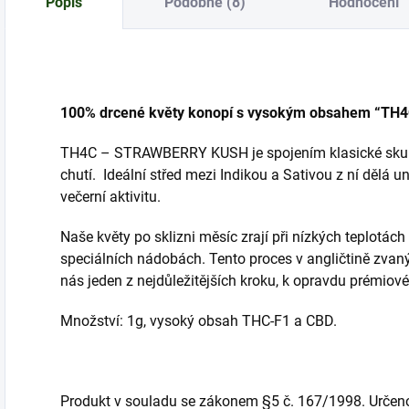
Popis
Podobné (8)
Hodnocení
100% drcené květy konopí s vysokým obsahem “TH4
TH4C – STRAWBERRY KUSH je spojením klasické skunk
chutí. Ideální střed mezi Indikou a Sativou z ní dělá un
večerní aktivitu.
Naše květy po sklizni měsíc zrají při nízkých teplotách 
speciálních nádobách. Tento proces v angličtině zvaný 
nás jeden z nejdůležitějších kroku, k opravdu prémiové 
Množství: 1g, vysoký obsah THC-F1 a CBD.
Produkt v souladu se zákonem §5 č. 167/1998. Určen