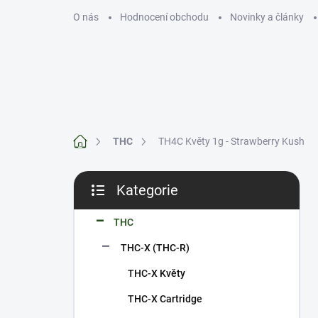
Přejít
O nás
Hodnocení obchodu
Novinky a články
na
obsah
THC
CBD
Domů
THC
TH4C Květy 1g - Strawberry Kush
P
Kategorie
o
Přeskočit
s
kategorie
t
THC
r
THC-X (THC-R)
a
n
THC-X Květy
n
THC-X Cartridge
í