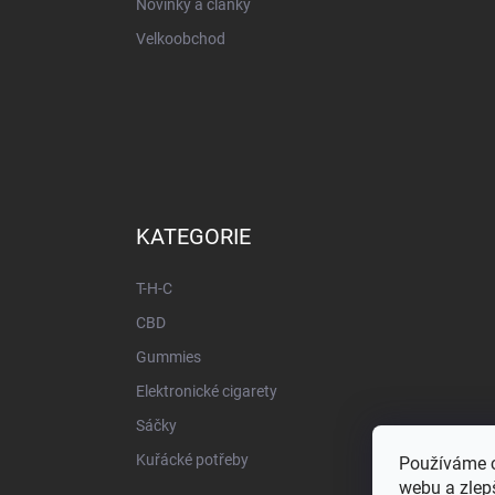
Novinky a články
Velkoobchod
KATEGORIE
T-H-C
CBD
Gummies
Elektronické cigarety
Sáčky
Kuřácké potřeby
Používáme c
webu a zlepš