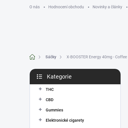
Přejít
O nás
Hodnocení obchodu
Novinky a články
na
obsah
THC
CBD
Domů
Sáčky
X-BOOSTER Energy 40mg - Coffee
P
Kategorie
o
Přeskočit
s
kategorie
t
THC
r
CBD
a
n
Gummies
n
Elektronické cigarety
í