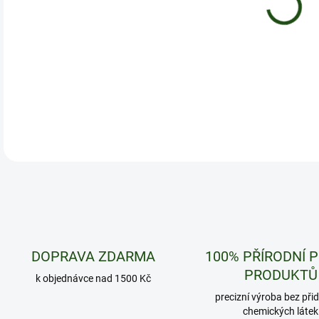
Kávo
espr
DETA
DOPRAVA ZDARMA
100% PŘÍRODNÍ 
PRODUKTŮ
k objednávce nad 1500 Kč
precizní výroba bez při
chemických látek