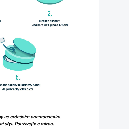
by
se srdečním onemocněním.
í styl. Používejte s mírou.