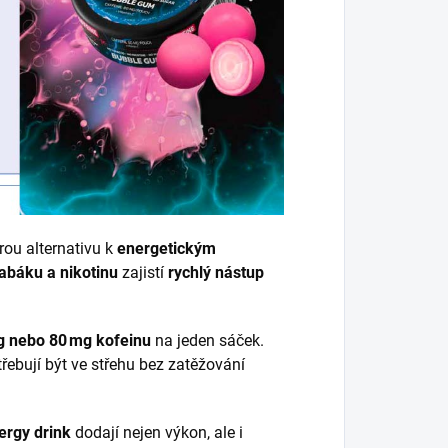
rou alternativu k
energetickým
abáku a nikotinu
zajistí
rychlý nástup
g nebo 80 mg kofeinu
na jeden sáček.
otřebují být ve střehu bez zatěžování
ergy drink
dodají nejen výkon, ale i