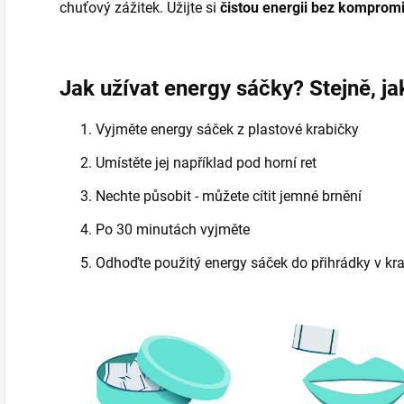
chuťový zážitek. Užijte si
čistou energii bez komprom
Jak užívat energy sáčky? Stejně, ja
Vyjměte energy sáček z plastové krabičky
Umístěte jej například pod horní ret
Nechte působit - můžete cítit jemné brnění
Po 30 minutách vyjměte
Odhoďte použitý energy sáček do přihrádky v kr