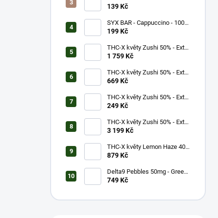
600 potáhnutí - 20mg
139 Kč
SYX BAR - Cappuccino - 1000
potáhnutí - 16,5mg
199 Kč
THC-X květy Zushi 50% - Extra
Strong (10g)
1 759 Kč
THC-X květy Zushi 50% - Extra
Strong (3g)
669 Kč
THC-X květy Zushi 50% - Extra
Strong (1g)
249 Kč
THC-X květy Zushi 50% - Extra
Strong (20g)
3 199 Kč
THC-X květy Lemon Haze 40%
(5g)
879 Kč
Delta9 Pebbles 50mg - Green
Apple (1 balení)
749 Kč