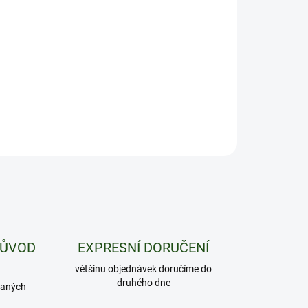
−
+
Přidat do košíku
vý zážitek s nádechem karamelu – skvělá alternativa
essa bez kalorického zatížení.
ILNÍ INFORMACE
ZEPTAT SE
HLÍDAT
PŮVOD
EXPRESNÍ DORUČENÍ
většinu objednávek doručíme do
druhého dne
daných