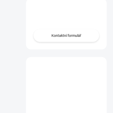
Máš otázku?
Obrať se na nás.
Kontaktní formulář