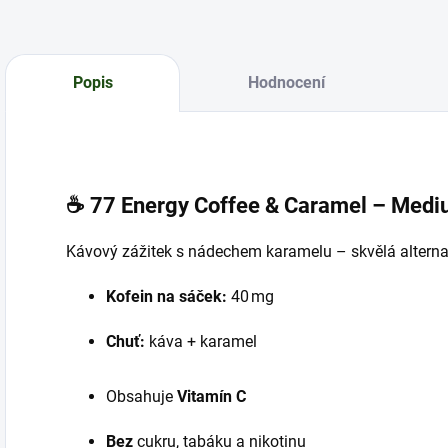
Popis
Hodnocení
☕
77 Energy Coffee & Caramel – Medi
Kávový zážitek s nádechem karamelu – skvělá alternat
Kofein na sáček:
40 mg
Chuť:
káva + karamel
Obsahuje
Vitamín C
Bez
cukru, tabáku a nikotinu