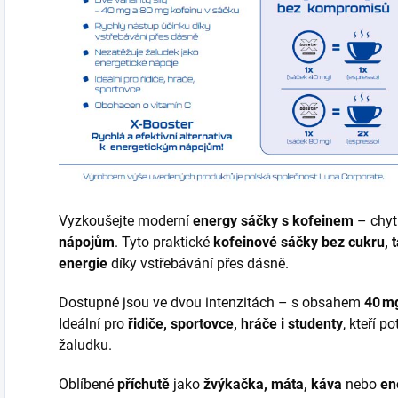
Vyzkoušejte moderní
energy sáčky s kofeinem
– chyt
nápojům
. Tyto praktické
kofeinové sáčky bez cukru, t
energie
díky vstřebávání přes dásně.
Dostupné jsou ve dvou intenzitách – s obsahem
40 m
Ideální pro
řidiče, sportovce, hráče i studenty
, kteří p
žaludku.
Oblíbené
příchutě
jako
žvýkačka, máta, káva
nebo
en