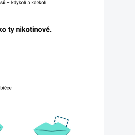
isů
– kdykoli a kdekoli.
ko ty nikotinové.
abičce