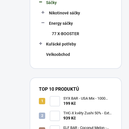
p
Sáčky
a
n
Nikotinové sáčky
e
Energy sáčky
l
77 X-BOOSTER
Kuřácké potřeby
Velkoobchod
TOP 10 PRODUKTŮ
SYX BAR - USA Mix - 1000
potáhnutí - 16,5mg
199 Kč
THC-X květy Zushi 50% - Extra
Strong (5g)
939 Kč
ELF BAR - Coconut Melon -