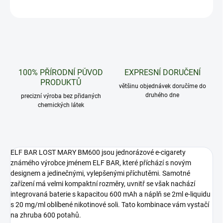
ZEPTAT SE
HLÍDAT
100% PŘÍRODNÍ PŮVOD
EXPRESNÍ DORUČENÍ
PRODUKTŮ
většinu objednávek doručíme do
druhého dne
precizní výroba bez přidaných
chemických látek
ELF BAR LOST MARY BM600
jsou jednorázové e-cigarety
známého výrobce jménem ELF BAR, které příchází s novým
designem a jedinečnými, vylepšenými příchutěmi. Samotné
zařízení má velmi kompaktní rozměry, uvnitř se však nachází
integrovaná baterie s kapacitou 600 mAh a náplň se 2ml e-liquidu
s 20 mg/ml oblíbené nikotinové soli. Tato kombinace vám vystačí
na zhruba 600 potahů.