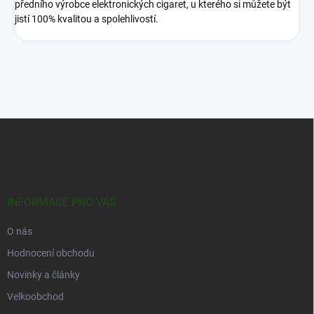
předního výrobce elektronických cigaret, u kterého si můžete být
jistí 100% kvalitou a spolehlivostí.
Z
á
p
a
t
í
INFORMACE PRO VÁS
O nás
Hodnocení obchodu
Novinky a články
Velkoobchod