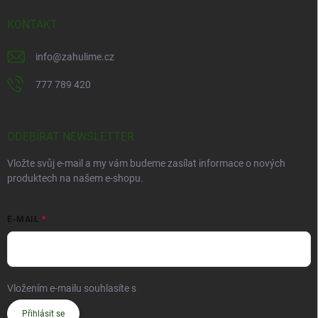
KONTAKT
info
@
zahulime.cz
777 789 420
ODEBÍRAT NEWSLETTER
Vložte svůj e-mail a my vám budeme zasílat informace o nových
produktech na našem e-shopu.
E-MAIL
Vložením e-mailu souhlasíte s
podmínkami ochrany osobních údajů
Přihlásit se