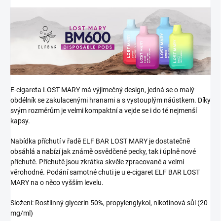
E-cigareta LOST MARY má výjimečný design, jedná se o malý
obdélník se zakulacenými hranami a s vystouplým náústkem. Díky
svým rozměrům je velmi kompaktní a vejde se i do té nejmenší
kapsy.
Nabídka příchutí v řadě ELF BAR LOST MARY je dostatečně
obsáhlá a nabízí jak známě osvědčené pecky, tak i úplně nové
příchutě. Příchutě jsou zkrátka skvěle zpracované a velmi
věrohodné. Podání samotné chuti je u e-cigaret ELF BAR LOST
MARY na o něco vyšším levelu.
Složení: Rostlinný glycerin 50%, propylenglykol, nikotinová sůl (20
mg/ml)