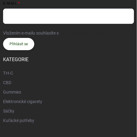
E-MAIL
Vložením e-mailu souhlasíte s
podmínkami ochrany osobních údajů
Přihlásit se
KATEGORIE
T-H-C
CBD
Gummies
Elektronické cigarety
Sáčky
Kuřácké potřeby