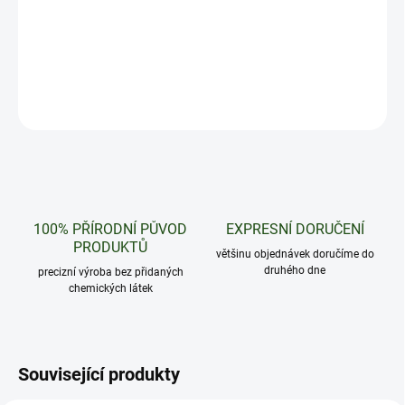
10 kusů konopných pebbles s obsahem Delta9 - Strawberry
DETAILNÍ INFORMACE
ZEPTAT SE
HLÍDAT
100% PŘÍRODNÍ PŮVOD
EXPRESNÍ DORUČENÍ
PRODUKTŮ
většinu objednávek doručíme do
druhého dne
precizní výroba bez přidaných
chemických látek
Související produkty