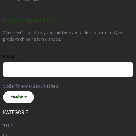
ODEBÍRAT NEWSLETTER
Vložte svůj e-mail a my vám budeme zasílat informace o nových
produktech na našem e-shopu.
E-MAIL
Vložením e-mailu souhlasíte s
podmínkami ochrany osobních údajů
Přihlásit se
KATEGORIE
T-H-C
CBD