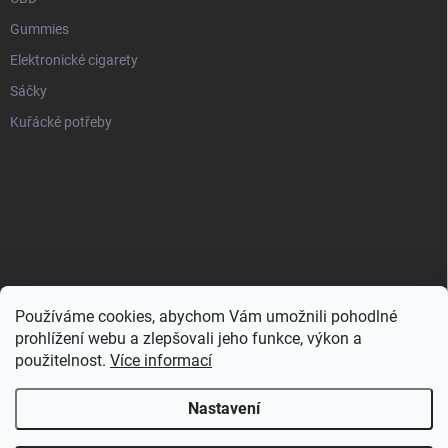
Gummies
Elektronické cigarety
Sáčky
Kuřácké potřeby
Používáme cookies, abychom Vám umožnili pohodlné
prohlížení webu a zlepšovali jeho funkce, výkon a
použitelnost.
Více informací
Nastavení
Copyright 2026
Zahulíme.cz
. Všechna práva vyhrazena.