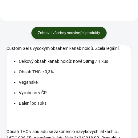
Zobrazit všechny související produkty
Custom Gel s vysokým obsahem kanabinoidů. Zcela legální.
Celkový obsah kanabinoidů: nově
50mg
/ 1 kus
Obsah THC: <0,3%
Veganské
Vyrobeno v ČR
Balení po 10ks
Obsah THC v souladu se zákonem o návykových látkách č..
167/1998 SB. a narízení vlády číslo 242/2018 SB. Produkt v