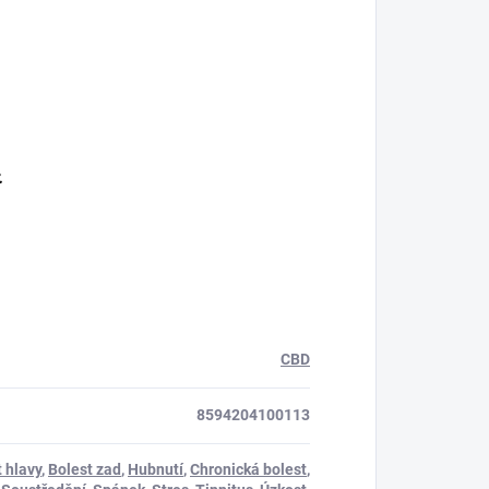
.
CBD
8594204100113
 hlavy
,
Bolest zad
,
Hubnutí
,
Chronická bolest
,