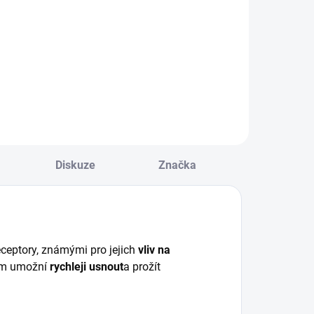
Květy Blueberry
Skunk s vysokým
ocus vám dodá tu
obsahem CBD
právnou mentální
nergii. Představte
i, že pijete čerstvě
vařený bylinkový
aj, který vás
kamžitě probudí a
koncentruje vaši
ysl.
Diskuze
Značka
eceptory, známými pro jejich
vliv na
ám umožní
rychleji usnout
a prožít