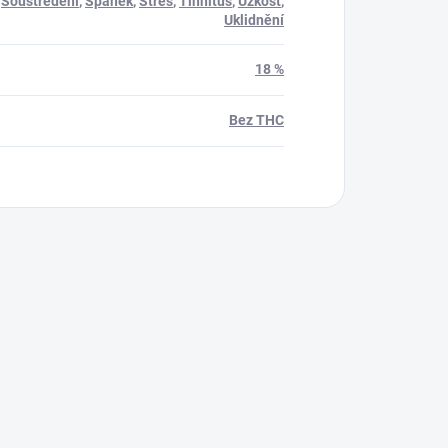
,
Soustředění
,
Spánek
,
Stres
,
Tinnitus
,
Úzkost
,
Uklidnění
18 %
Bez THC