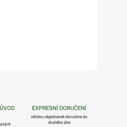
−
+
Přidat do košíku
t je váš noční lístek do světa klidných snů. Uklidňující
ná chuť s nádechem lesních borůvek vás pohltí a odnese
íše klidu a regenerace.
ILNÍ INFORMACE
ZEPTAT SE
HLÍDAT
PŮVOD
EXPRESNÍ DORUČENÍ
většinu objednávek doručíme do
druhého dne
daných