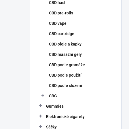
p
CBD hash
a
n
CBD pre-rolls
e
CBD vape
l
CBD cartridge
CBD oleje a kapky
CBD masážní gely
CBD podle gramáže
CBD podle použití
CBD podle složení
CBG
Gummies
Elektronické cigarety
Sáčky