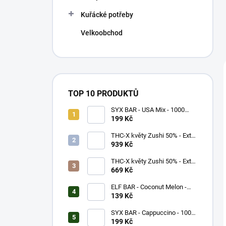
Kuřácké potřeby
Velkoobchod
TOP 10 PRODUKTŮ
SYX BAR - USA Mix - 1000
potáhnutí - 16,5mg
199 Kč
THC-X květy Zushi 50% - Extra
Strong (5g)
939 Kč
THC-X květy Zushi 50% - Extra
Strong (3g)
669 Kč
ELF BAR - Coconut Melon -
600 potáhnutí - 20mg
139 Kč
SYX BAR - Cappuccino - 1000
potáhnutí - 16,5mg
199 Kč