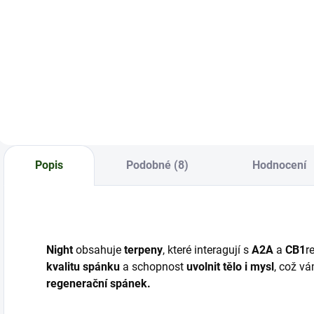
Objev naše
100 gramů
F
prémiové přírodní
oblíbených květů
s
CBD květy Zushi!
Zkittlez za
e
výhodnou cenu
s
u
č
o
z
m
Popis
Podobné (8)
Hodnocení
Night
obsahuje
terpeny
, které interagují s
A2A
a
CB1
r
kvalitu spánku
a schopnost
uvolnit tělo i mysl
, což v
regenerační spánek.