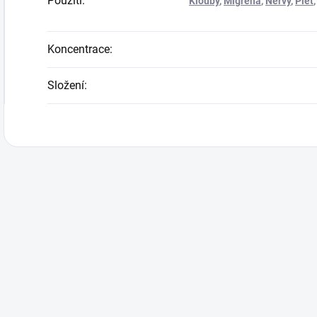
Použití
:
Klouby
,
Migréna
,
Nervy
,
Pleť
Koncentrace
:
Složení
: