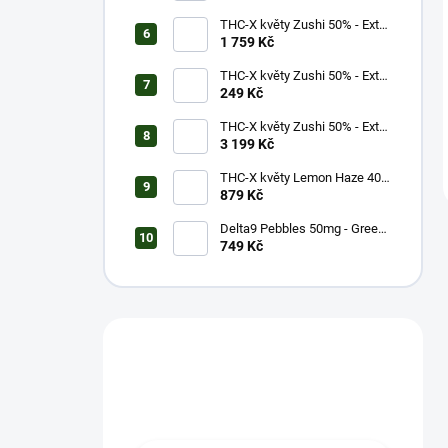
THC-X květy Zushi 50% - Extra
Strong (10g)
1 759 Kč
THC-X květy Zushi 50% - Extra
Strong (1g)
249 Kč
THC-X květy Zushi 50% - Extra
Strong (20g)
3 199 Kč
THC-X květy Lemon Haze 40%
(5g)
879 Kč
Delta9 Pebbles 50mg - Green
Apple (1 balení)
749 Kč
Máš otázku?
Obrať se na nás.