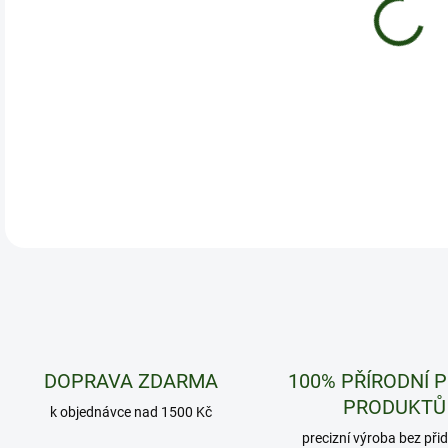
Nigh
ovoc
do ř
DETA
DOPRAVA ZDARMA
100% PŘÍRODNÍ 
PRODUKTŮ
k objednávce nad 1500 Kč
precizní výroba bez při