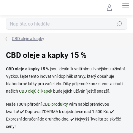
Přejít
na
obsah
Hledat
CBD oleje a kapky
CBD oleje a kapky 15 %
CBD oleje a kapky 15 %
jsou ideální k vnitřnímu i vnějšímu užívání.
Vyzkoušejte tento inovativní doplněk stravy, který obsahuje
blahodárné látky pro vaše tělo. Díky příjemné konzistenci a chuti
našich
CBD olejů či kapek
bude jejich užívání ještě snazší.
Naše 100% přírodní
CBD produkty
vám nabízí prémiovou
kvalitu!
✔️ Doprava ZDARMA k objednávce nad 1 500 Kč. ✔️
Expresní doručení do druhého dne. ✔️ Nejvyšší kvalita za skvělé
ceny!