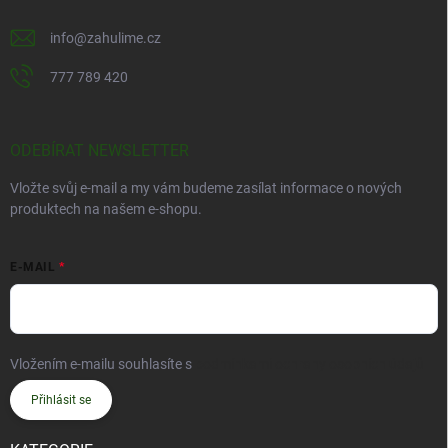
info
@
zahulime.cz
777 789 420
ODEBÍRAT NEWSLETTER
Vložte svůj e-mail a my vám budeme zasílat informace o nových
produktech na našem e-shopu.
E-MAIL
Vložením e-mailu souhlasíte s
podmínkami ochrany osobních údajů
Přihlásit se