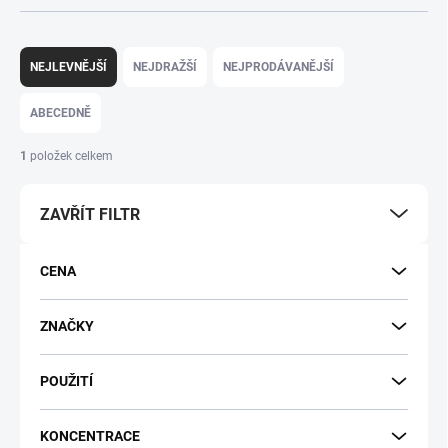
Ř
a
NEJLEVNĚJŠÍ
NEJDRAŽŠÍ
NEJPRODÁVANĚJŠÍ
z
e
ABECEDNĚ
n
í
1
položek celkem
p
r
ZAVŘÍT FILTR
o
d
u
CENA
k
t
ů
ZNAČKY
POUŽITÍ
KONCENTRACE