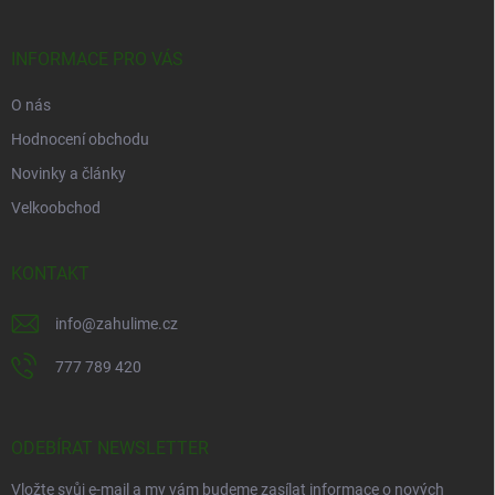
p
a
r
t
v
í
INFORMACE PRO VÁS
k
y
O nás
v
ý
Hodnocení obchodu
p
i
Novinky a články
s
Velkoobchod
u
KONTAKT
info
@
zahulime.cz
777 789 420
ODEBÍRAT NEWSLETTER
Vložte svůj e-mail a my vám budeme zasílat informace o nových