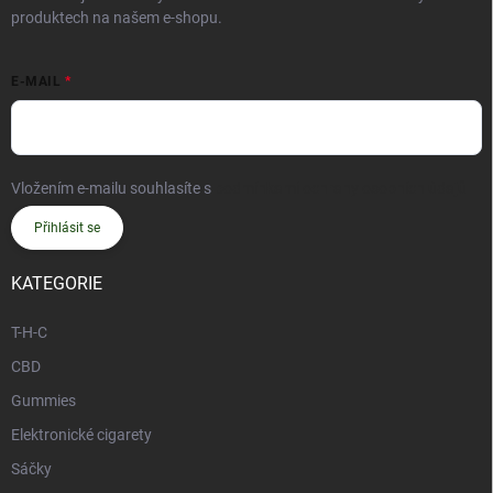
produktech na našem e-shopu.
E-MAIL
Vložením e-mailu souhlasíte s
podmínkami ochrany osobních údajů
Přihlásit se
KATEGORIE
T-H-C
CBD
Gummies
Elektronické cigarety
Sáčky