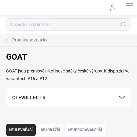
Přejít
na
obsah
Hledat
Prodávané značky
GOAT
GOAT jsou prémiové nikotinové sáčky české výroby. K dispozici ve
variantách #16 a #12.
OTEVŘÍT FILTR
Ř
a
NEJLEVNĚJŠÍ
NEJDRAŽŠÍ
NEJPRODÁVANĚJŠÍ
z