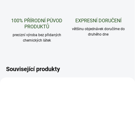
100% PŘÍRODNÍ PŮVOD
EXPRESNÍ DORUČENÍ
PRODUKTŮ
většinu objednávek doručíme do
druhého dne
precizní výroba bez přidaných
chemických látek
Související produkty
CCELL
CCELL
PRODEJ SKONČIL
PRODEJ SKONČIL