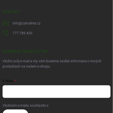
KONTAKT
info
@
zahulime.cz
777 789 420
ODEBÍRAT NEWSLETTER
Vložte svůj e-mail a my vám budeme zasílat informace o nových
produktech na našem e-shopu.
E-MAIL
Vložením e-mailu souhlasíte s
podmínkami ochrany osobních údajů