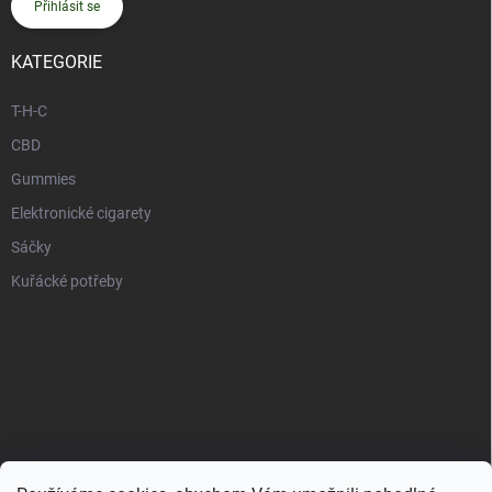
Přihlásit se
KATEGORIE
T-H-C
CBD
Gummies
Elektronické cigarety
Sáčky
Kuřácké potřeby