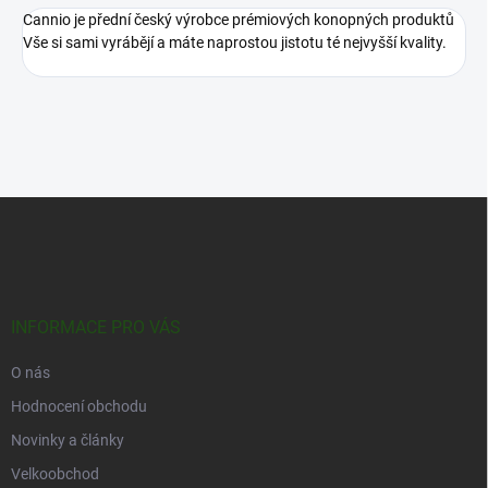
Cannio je přední český výrobce prémiových konopných produktů
Vše si sami vyrábějí a máte naprostou jistotu té nejvyšší kvality.
Z
á
p
a
t
í
INFORMACE PRO VÁS
O nás
Hodnocení obchodu
Novinky a články
Velkoobchod