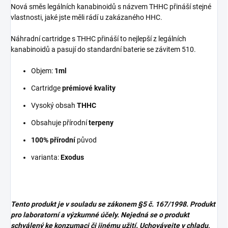
Nová směs legálních kanabinoidů s názvem THHC přináší stejné
vlastnosti, jaké jste měli rádí u zakázaného HHC.
Náhradní cartridge s THHC přináší to nejlepší z legálních
kanabinoidů a pasují do standardní baterie se závitem 510.
Objem:
1ml
Cartridge
prémiové kvality
Vysoký obsah
THHC
Obsahuje přírodní
terpeny
100% přírodní
původ
varianta:
Exodus
Tento produkt je v souladu se zákonem
§5 č. 167/1998. Produkt
pro laboratorní a výzkumné účely. Nejedná se o produkt
schválený ke konzumaci či jinému užití. Uchovávejte v chladu,