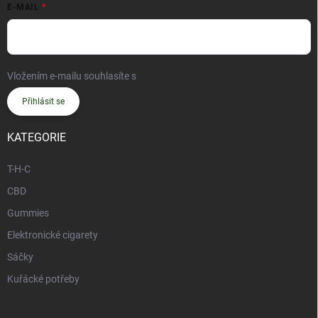
E-MAIL
Vložením e-mailu souhlasíte s
podmínkami ochrany osobních údajů
Přihlásit se
KATEGORIE
T-H-C
CBD
Gummies
Elektronické cigarety
Sáčky
Kuřácké potřeby