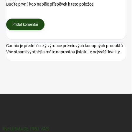
Buďte první, kdo napíše příspěvek k této položce.
Přidat komentář
Cannio je přední český výrobce prémiových konopných produktů
Vše si sami vyrábějí a máte naprostou jistotu té nejvyšší kvality.
Z
á
p
a
t
í
INFORMACE PRO VÁS