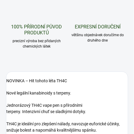
100% PŘÍRODNÍ PŮVOD
EXPRESNÍ DORUČENÍ
PRODUKTŮ
většinu objednávek doručíme do
druhého dne
precizní výroba bez přidaných
chemických látek
NOVINKA
–
Hit tohoto léta TH4C
Nové legální
kanabinoidy
s terpeny.
Jednorázový
TH4C
vape pen
s
přírodními
terpeny
. Intenzivní
chuť
se sladkými dotyky.
TH4C
je ideální pro
zlepšení nálady, navozuje euforické účinky,
snižuje bolest a napomáhá kvalitnějšímu spánku.