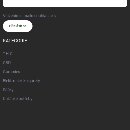
Vložením e-mailu souhlasíte s
podmínkami ochrany osobních údajů
Přihlásit se
KATEGORIE
T-H-C
CBD
Gummies
Elektronické cigarety
Sáčky
Kuřácké potřeby