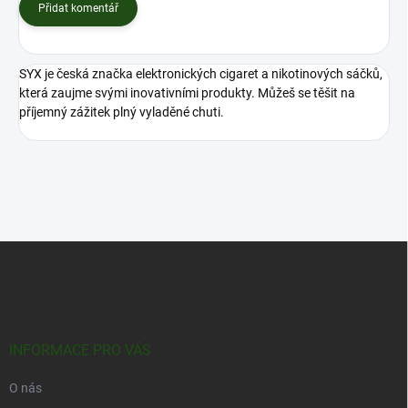
Přidat komentář
SYX je česká značka elektronických cigaret a nikotinových sáčků,
která zaujme svými inovativními produkty. Můžeš se těšit na
příjemný zážitek plný vyladěné chuti.
Z
á
p
a
t
í
INFORMACE PRO VÁS
O nás