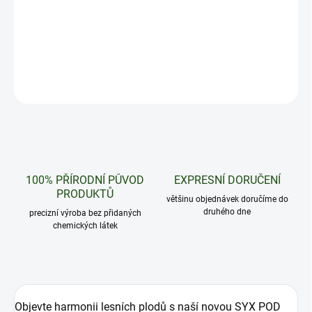
Luxusní mix lesních plodů si zamiluješ. Nekonečné potěšení se
dvěma SYX pody.
DETAILNÍ INFORMACE
ZEPTAT SE
HLÍDAT
100% PŘÍRODNÍ PŮVOD
EXPRESNÍ DORUČENÍ
PRODUKTŮ
většinu objednávek doručíme do
druhého dne
precizní výroba bez přidaných
chemických látek
Objevte harmonii lesních plodů s naší novou SYX POD