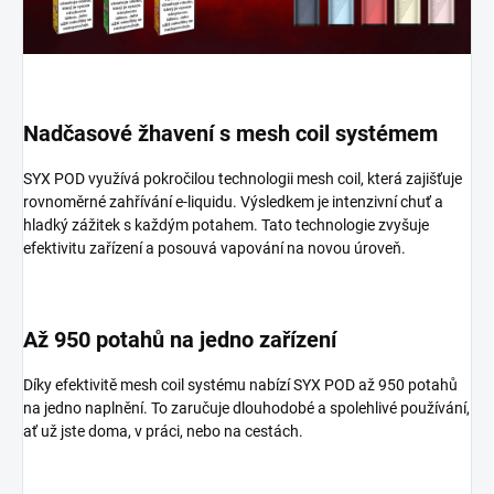
Nadčasové žhavení s mesh coil systémem
SYX POD využívá pokročilou technologii
mesh coil
, která zajišťuje
rovnoměrné zahřívání e-liquidu. Výsledkem je
intenzivní chuť
a
hladký zážitek
s každým potahem. Tato technologie zvyšuje
efektivitu zařízení a posouvá vapování na novou úroveň.
Až 950 potahů na jedno zařízení
Díky efektivitě
mesh coil systému
nabízí SYX POD až
950 potahů
na jedno naplnění. To zaručuje dlouhodobé a spolehlivé používání,
ať už jste doma, v práci, nebo na cestách.