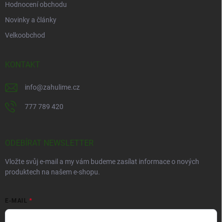
Hodnocení obchodu
Novinky a články
Velkoobchod
KONTAKT
info
@
zahulime.cz
777 789 420
ODEBÍRAT NEWSLETTER
Vložte svůj e-mail a my vám budeme zasílat informace o nových
produktech na našem e-shopu.
E-MAIL