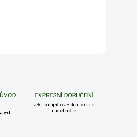
ILNÍ INFORMACE
ZEPTAT SE
HLÍDAT
PŮVOD
EXPRESNÍ DORUČENÍ
většinu objednávek doručíme do
druhého dne
daných