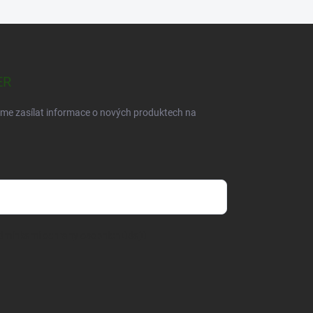
ER
eme zasílat informace o nových produktech na
dmínkami ochrany osobních údajů