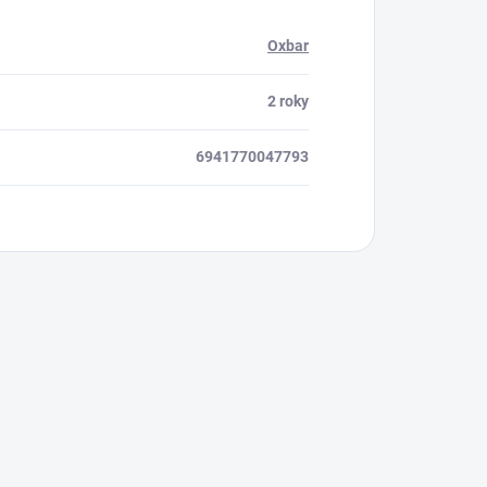
Oxbar
2 roky
6941770047793