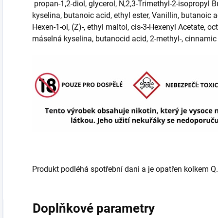
propan-1,2-diol, glycerol, N,2,3-Trimethyl-2-isopropyl
kyselina, butanoic acid, ethyl ester, Vanillin, butanoic ac
Hexen-1-ol, (Z)-, ethyl maltol, cis-3-Hexenyl Acetate,
máselná kyselina, butanocid acid, 2-methyl-, cinnamic
Produkt podléhá spotřební dani a je opatřen kolkem Q.
Doplňkové parametry