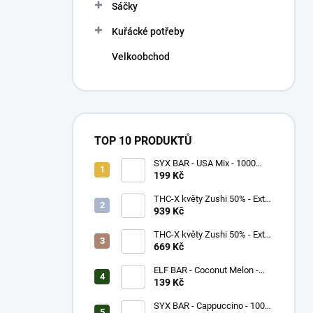
p
Sáčky
a
n
Kuřácké potřeby
e
Velkoobchod
l
TOP 10 PRODUKTŮ
SYX BAR - USA Mix - 1000
potáhnutí - 16,5mg
199 Kč
THC-X květy Zushi 50% - Extra
Strong (5g)
939 Kč
THC-X květy Zushi 50% - Extra
Strong (3g)
669 Kč
ELF BAR - Coconut Melon -
600 potáhnutí - 20mg
139 Kč
SYX BAR - Cappuccino - 1000