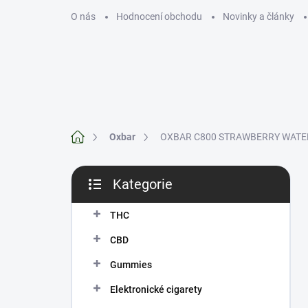
Přejít
O nás
Hodnocení obchodu
Novinky a články
na
obsah
THC
CBD
Domů
Oxbar
OXBAR C800 STRAWBERRY WATERM
P
Kategorie
o
Přeskočit
s
kategorie
t
THC
r
CBD
a
n
Gummies
n
Elektronické cigarety
í