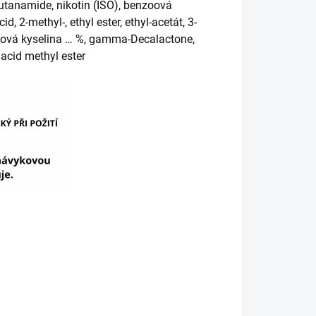
 Butanamide, nikotin (ISO), benzoová
id, 2-methyl-, ethyl ester, ethyl-acetát, 3-
 octová kyselina … %, gamma-Decalactone,
 acid methyl ester