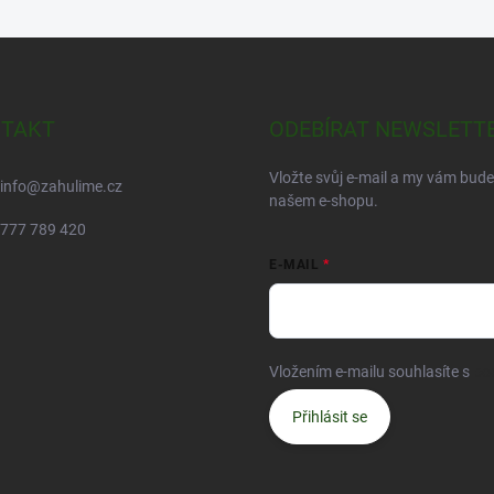
TAKT
ODEBÍRAT NEWSLETT
Vložte svůj e-mail a my vám bud
info
@
zahulime.cz
našem e-shopu.
777 789 420
E-MAIL
Vložením e-mailu souhlasíte s
po
Přihlásit se