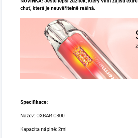
NOVINKA: Ještě lepší zážitek, který Vám zajistí ext
chuť, která je neuvěřitelně reálná.
Specifikace:
Název: OXBAR C800
Kapacita náplně: 2ml