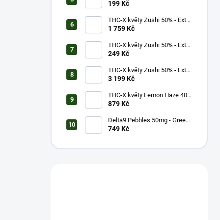
potáhnutí - 16,5mg
199 Kč
THC-X květy Zushi 50% - Extra
Strong (10g)
1 759 Kč
THC-X květy Zushi 50% - Extra
Strong (1g)
249 Kč
THC-X květy Zushi 50% - Extra
Strong (20g)
3 199 Kč
THC-X květy Lemon Haze 40%
(5g)
879 Kč
Delta9 Pebbles 50mg - Green
Apple (1 balení)
749 Kč
Máš otázku?
Obrať se na nás.