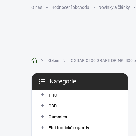
Přejít
O nás
Hodnocení obchodu
Novinky a články
na
obsah
THC
CBD
Domů
Oxbar
OXBAR C800 GRAPE DRINK, 800 po
P
Kategorie
o
Přeskočit
s
kategorie
t
THC
r
CBD
a
n
Gummies
n
Elektronické cigarety
í