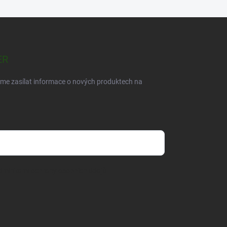
ER
eme zasílat informace o nových produktech na
dmínkami ochrany osobních údajů