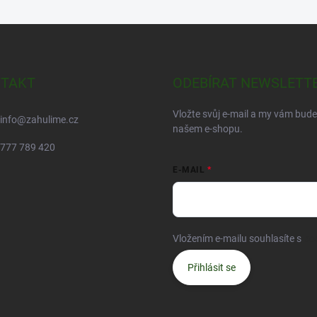
TAKT
ODEBÍRAT NEWSLETT
Vložte svůj e-mail a my vám bud
info
@
zahulime.cz
našem e-shopu.
777 789 420
E-MAIL
Vložením e-mailu souhlasíte s
po
Přihlásit se