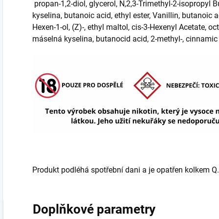
propan-1,2-diol, glycerol, N,2,3-Trimethyl-2-isopropyl
kyselina, butanoic acid, ethyl ester, Vanillin, butanoic ac
Hexen-1-ol, (Z)-, ethyl maltol, cis-3-Hexenyl Acetate,
máselná kyselina, butanocid acid, 2-methyl-, cinnamic
Produkt podléhá spotřební dani a je opatřen kolkem Q.
Doplňkové parametry