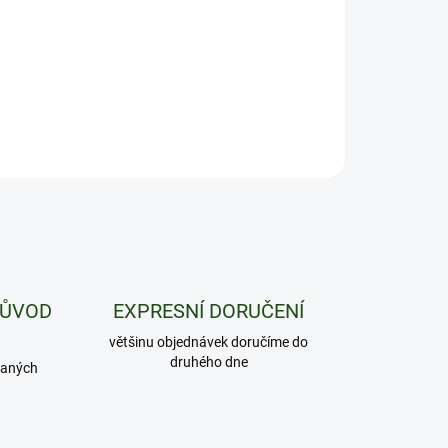
ILNÍ INFORMACE
ZEPTAT SE
HLÍDAT
PŮVOD
EXPRESNÍ DORUČENÍ
většinu objednávek doručíme do
druhého dne
daných