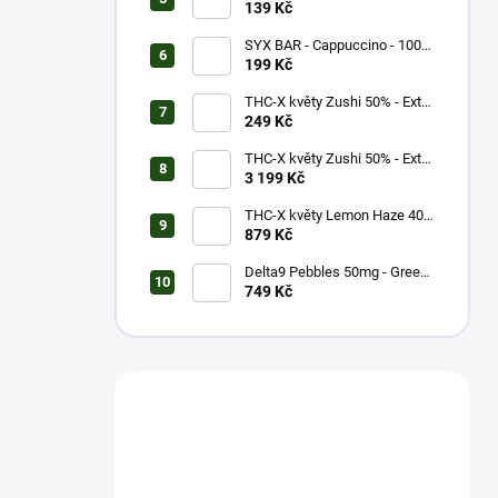
600 potáhnutí - 20mg
139 Kč
SYX BAR - Cappuccino - 1000
potáhnutí - 16,5mg
199 Kč
THC-X květy Zushi 50% - Extra
Strong (1g)
249 Kč
THC-X květy Zushi 50% - Extra
Strong (20g)
3 199 Kč
THC-X květy Lemon Haze 40%
(5g)
879 Kč
Delta9 Pebbles 50mg - Green
Apple (1 balení)
749 Kč
Máš otázku?
Obrať se na nás.