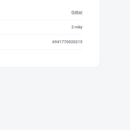
Oxbar
2 roky
6941770020215