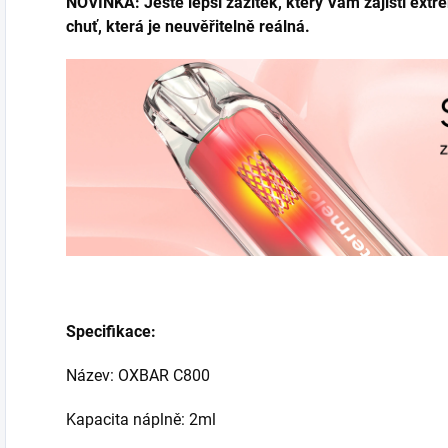
NOVINKA: Ještě lepší zážitek, který Vám zajistí ext
chuť, která je neuvěřitelně reálná.
Specifikace:
Název: OXBAR C800
Kapacita náplně: 2ml