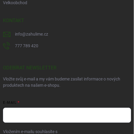
Velkoobchod
KONTAKT
info
@
zahulime.cz
777 789 420
ODEBÍRAT NEWSLETTER
Vložte svůj e-mail a my vám budeme zasílat informace o nových
produktech na našem e-shopu.
E-MAIL
Vložením e-mailu souhlasíte s
podmínkami ochrany osobních údajů