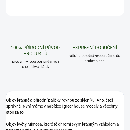
ZEPTAT SE
HLÍDAT
100% PŘÍRODNÍ PŮVOD
EXPRESNÍ DORUČENÍ
PRODUKTŮ
většinu objednávek doručíme do
druhého dne
precizní výroba bez přidaných
chemických látek
Objev krásné a přírodní paličky rovnou ze skleníku! Ano, čteš
správně. Nyní máme v nabídce i greenhouse modely a všechny
stojí za to!
Objev květy Mimosa, které tě ohromí svým krásným vzhledem a