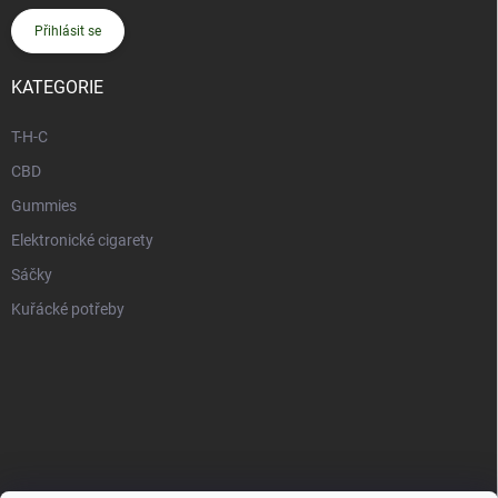
Přihlásit se
KATEGORIE
T-H-C
CBD
Gummies
Elektronické cigarety
Sáčky
Kuřácké potřeby