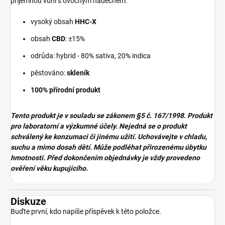
příjemnou vůní s ovocným nádechem.
vysoký obsah
HHC-X
obsah
CBD
: ±15%
odrůda: hybrid - 80% sativa, 20% indica
pěstováno:
skleník
100% přírodní produkt
Tento produkt je v souladu se zákonem
§5 č. 167/1998. Produkt
pro laboratorní a výzkumné účely. Nejedná se o produkt
schválený ke konzumaci či jinému užití. Uchovávejte v chladu,
suchu a mimo dosah dětí. Může podléhat přirozenému úbytku
hmotnosti. Před dokončením objednávky je vždy provedeno
ověření věku kupujícího.
Diskuze
Buďte první, kdo napíše příspěvek k této položce.