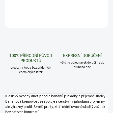
Krémový duet jahod a banánů v lahodné rovnováze.
DETAILNÍ INFORMACE
ZEPTAT SE
HLÍDAT
100% PŘÍRODNÍ PŮVOD
EXPRESNÍ DORUČENÍ
PRODUKTŮ
většinu objednávek doručíme do
druhého dne
precizní výroba bez přidaných
chemických látek
Klasický ovocný duet jahod a banánů je hladký a příjemně sladký.
Banánová krémovost se spojuje s čerstvými jahodami pro jemný,
ale výrazný profil. Skvělé pro ty, kteří chtějí ovocně sladký zážitek
bez ostrých kontrastů.