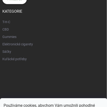
KATEGORIE
T-H-C
CBD
Gummies
Elektronické cigarety
Sáčky
Kuřácké potřeby
Používáme cookies, abychom Vám umožnili pohodlné