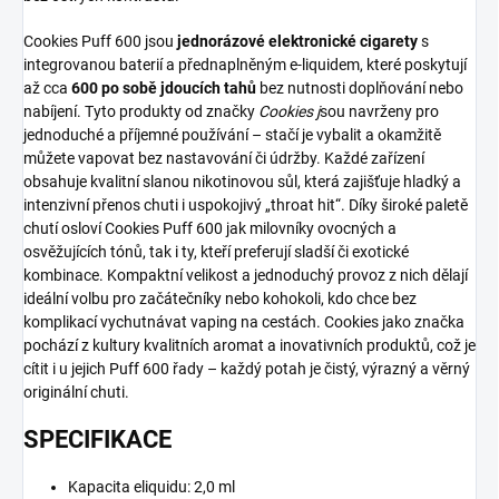
Cookies Puff 600 jsou
jednorázové elektronické cigarety
s
integrovanou baterií a přednaplněným e-liquidem, které poskytují
až cca
600 po sobě jdoucích tahů
bez nutnosti doplňování nebo
nabíjení. Tyto produkty od značky
Cookies j
sou navrženy pro
jednoduché a příjemné používání – stačí je vybalit a okamžitě
můžete vapovat bez nastavování či údržby. Každé zařízení
obsahuje kvalitní slanou nikotinovou sůl, která zajišťuje hladký a
intenzivní přenos chuti i uspokojivý „throat hit“. Díky široké paletě
chutí osloví Cookies Puff 600 jak milovníky ovocných a
osvěžujících tónů, tak i ty, kteří preferují sladší či exotické
kombinace. Kompaktní velikost a jednoduchý provoz z nich dělají
ideální volbu pro začátečníky nebo kohokoli, kdo chce bez
komplikací vychutnávat vaping na cestách. Cookies jako značka
pochází z kultury kvalitních aromat a inovativních produktů, což je
cítit i u jejich Puff 600 řady – každý potah je čistý, výrazný a věrný
originální chuti.
SPECIFIKACE
Kapacita eliquidu: 2,0 ml