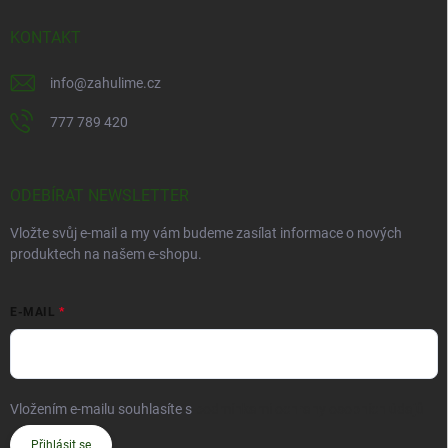
KONTAKT
info
@
zahulime.cz
777 789 420
ODEBÍRAT NEWSLETTER
Vložte svůj e-mail a my vám budeme zasílat informace o nových
produktech na našem e-shopu.
E-MAIL
Vložením e-mailu souhlasíte s
podmínkami ochrany osobních údajů
Přihlásit se