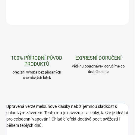
DETAILNÍ INFORMACE
ZEPTAT SE
HLÍDAT
100% PŘÍRODNÍ PŮVOD
EXPRESNÍ DORUČENÍ
PRODUKTŮ
většinu objednávek doručíme do
druhého dne
precizní výroba bez přidaných
chemických látek
Upravená verze melounové klasiky nabízí jemnou sladkost s
chladivým závěrem. Tento mix je osvěžující a lehký, takže je ideální
pro celodenní vapování. Chladící efekt dodává pocit svěžesti i
během teplých dnů.