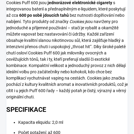
Cookies Puff 600 jsou
jednorázové elektronické cigarety
s
integrovanou baterií a přednaplněným e-liquidem, které poskytují
až cca
600 po sobě jdoucích tahů
bez nutnosti doplňování nebo
nabíjení. Tyto produkty od značky
Cookies j
sou navrženy pro
jednoduché a příjemné používání – stačí je vybalit a okamžitě
můžete vapovat bez nastavování či údržby. Každé zařízení
obsahuje kvalitní slanou nikotinovou sůl, která zajišťuje hladký a
intenzivní přenos chuti i uspokojivý „throat hit“. Díky široké paletě
chutí osloví Cookies Puff 600 jak milovníky ovocných a
osvěžujících tónů, tak i ty, kteří preferují sladší či exotické
kombinace. Kompaktní velikost a jednoduchý provoz z nich dělají
ideální volbu pro začátečníky nebo kohokoli, kdo chce bez
komplikací vychutnávat vaping na cestách. Cookies jako značka
pochází z kultury kvalitních aromat a inovativních produktů, což je
cítit i u jejich Puff 600 řady – každý potah je čistý, výrazný a věrný
originální chuti.
SPECIFIKACE
Kapacita eliquidu: 2,0 ml
Počet potažení: až 600