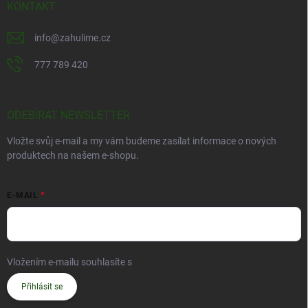
KONTAKT
info
@
zahulime.cz
777 789 420
ODEBÍRAT NEWSLETTER
Vložte svůj e-mail a my vám budeme zasílat informace o nových
produktech na našem e-shopu.
E-MAIL
Vložením e-mailu souhlasíte s
podmínkami ochrany osobních údajů
Přihlásit se