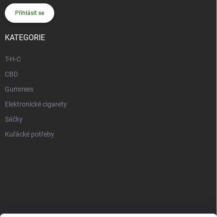
Přihlásit se
KATEGORIE
T-H-C
CBD
Gummies
Elektronické cigarety
Sáčky
Kuřácké potřeby