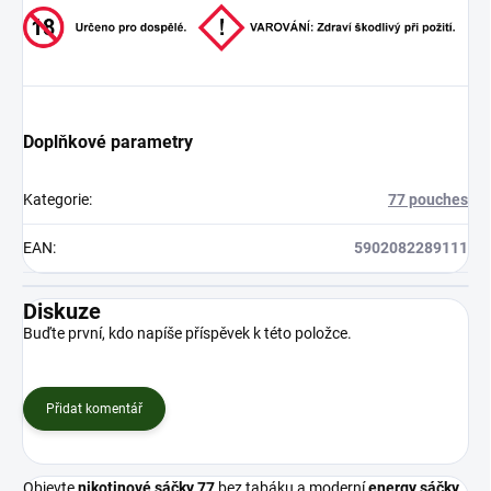
Doplňkové parametry
Kategorie
:
77 pouches
EAN
:
5902082289111
Diskuze
Buďte první, kdo napíše příspěvek k této položce.
Přidat komentář
Objevte
nikotinové sáčky 77
bez tabáku a moderní
energy sáčky