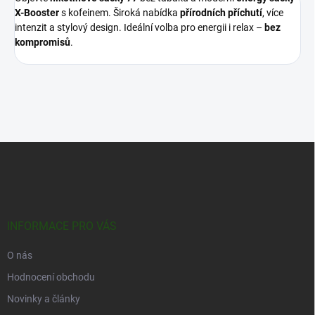
X-Booster
s kofeinem. Široká nabídka
přírodních příchutí
, více
intenzit a stylový design. Ideální volba pro energii i relax –
bez
kompromisů
.
Z
á
p
a
t
í
INFORMACE PRO VÁS
O nás
Hodnocení obchodu
Novinky a články