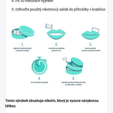
Po 30 minutách vyjměte
Odhoďte použitý nikotinový sáček do přihrádky v krabičce
Tento výrobek obsahuje nikotin, který je vysoce návykovou
látkou.