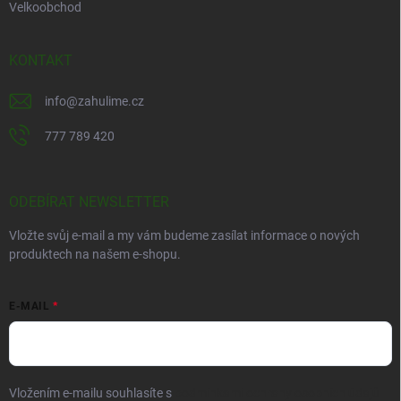
Velkoobchod
KONTAKT
info
@
zahulime.cz
777 789 420
ODEBÍRAT NEWSLETTER
Vložte svůj e-mail a my vám budeme zasílat informace o nových
produktech na našem e-shopu.
E-MAIL
Vložením e-mailu souhlasíte s
podmínkami ochrany osobních údajů