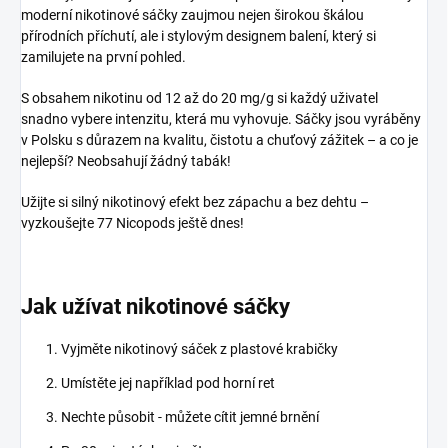
moderní nikotinové sáčky zaujmou nejen širokou škálou
přírodních příchutí, ale i stylovým designem balení, který si
zamilujete na první pohled.
S obsahem nikotinu od 12 až do 20 mg/g si každý uživatel
snadno vybere intenzitu, která mu vyhovuje. Sáčky jsou vyráběny
v Polsku s důrazem na kvalitu, čistotu a chuťový zážitek – a co je
nejlepší? Neobsahují žádný tabák!
Užijte si silný nikotinový efekt bez zápachu a bez dehtu –
vyzkoušejte 77 Nicopods ještě dnes!
Jak užívat nikotinové sáčky
Vyjměte nikotinový sáček z plastové krabičky
Umístěte jej například pod horní ret
Nechte působit - můžete cítit jemné brnění