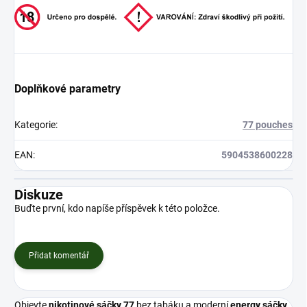
Doplňkové parametry
Kategorie
:
77 pouches
EAN
:
5904538600228
Diskuze
Buďte první, kdo napíše příspěvek k této položce.
Přidat komentář
Objevte
nikotinové sáčky 77
bez tabáku a moderní
energy sáčky