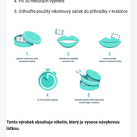
Po 30 minutách vyjměte
Odhoďte použitý nikotinový sáček do přihrádky v krabičce
Tento výrobek obsahuje nikotin, který je vysoce návykovou
látkou.