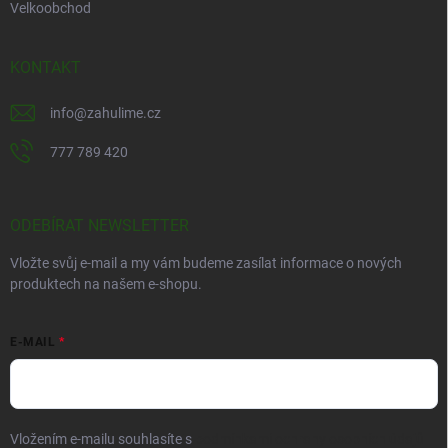
Velkoobchod
KONTAKT
info
@
zahulime.cz
777 789 420
ODEBÍRAT NEWSLETTER
Vložte svůj e-mail a my vám budeme zasílat informace o nových
produktech na našem e-shopu.
E-MAIL
Vložením e-mailu souhlasíte s
podmínkami ochrany osobních údajů