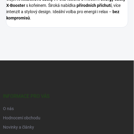
X-Booster
s kofeinem. Široká nabídka
přírodních příchutí
, více
intenzit a stylový design. Ideální volba pro energii i relax –
bez
kompromisů
.
Z
á
p
a
t
í
INFORMACE PRO VÁS
O nás
Hodnocení obchodu
Novinky a články