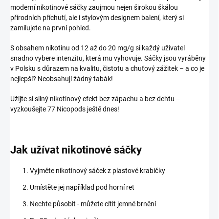
moderní nikotinové sáčky zaujmou nejen širokou škálou
přírodních příchutí, ale i stylovým designem balení, který si
zamilujete na první pohled.
S obsahem nikotinu od 12 až do 20 mg/g si každý uživatel
snadno vybere intenzitu, která mu vyhovuje. Sáčky jsou vyráběny
v Polsku s důrazem na kvalitu, čistotu a chuťový zážitek – a co je
nejlepší? Neobsahují žádný tabák!
Užijte si silný nikotinový efekt bez zápachu a bez dehtu –
vyzkoušejte 77 Nicopods ještě dnes!
Jak užívat nikotinové sáčky
Vyjměte nikotinový sáček z plastové krabičky
Umístěte jej například pod horní ret
Nechte působit - můžete cítit jemné brnění