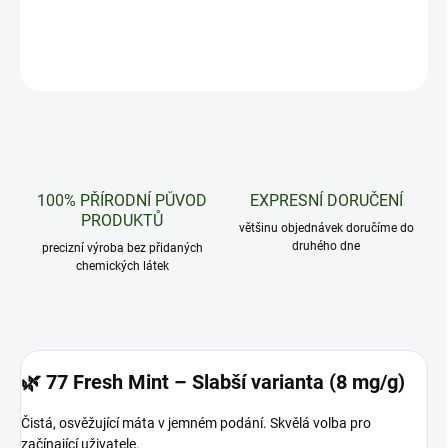
DETAILNÍ INFORMACE
ZEPTAT SE
HLÍDAT
100% PŘÍRODNÍ PŮVOD
EXPRESNÍ DORUČENÍ
PRODUKTŮ
většinu objednávek doručíme do
druhého dne
precizní výroba bez přidaných
chemických látek
🌿
77 Fresh Mint – Slabší varianta (8 mg/g)
Čistá, osvěžující máta v jemném podání. Skvělá volba pro
začínající uživatele.