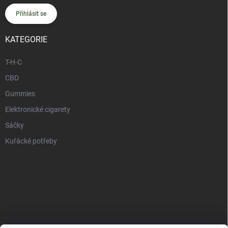
Přihlásit se
KATEGORIE
T-H-C
CBD
Gummies
Elektronické cigarety
Sáčky
Kuřácké potřeby