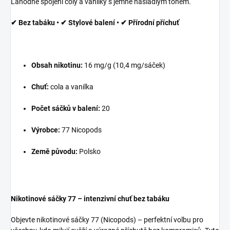
Lahodné spojení coly a vanilky s jemně nasládlým tónem.
✔ Bez tabáku • ✔ Stylové balení • ✔ Přírodní příchuť
Obsah nikotinu:
16 mg/g (10,4 mg/sáček)
Chuť:
cola a vanilka
Počet sáčků v balení:
20
Výrobce:
77 Nicopods
Země původu:
Polsko
Nikotinové sáčky 77 – intenzivní chuť bez tabáku
Objevte nikotinové sáčky 77 (Nicopods) – perfektní volbu pro