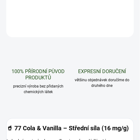
Lahodné spojení coly a vanilky s jemně nasládlým tónem.
DETAILNÍ INFORMACE
ZEPTAT SE
HLÍDAT
100% PŘÍRODNÍ PŮVOD
EXPRESNÍ DORUČENÍ
PRODUKTŮ
většinu objednávek doručíme do
druhého dne
precizní výroba bez přidaných
chemických látek
🥤
77 Cola & Vanilla – Střední síla (16 mg/g)