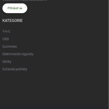
Přihlásit se
KATEGORIE
T-H-C
CBD
Gummies
Elektronické cigarety
Sáčky
Kuřácké potřeby