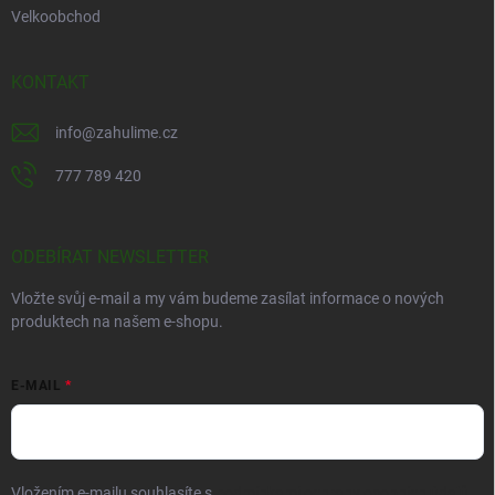
Velkoobchod
KONTAKT
info
@
zahulime.cz
777 789 420
ODEBÍRAT NEWSLETTER
Vložte svůj e-mail a my vám budeme zasílat informace o nových
produktech na našem e-shopu.
E-MAIL
Vložením e-mailu souhlasíte s
podmínkami ochrany osobních údajů