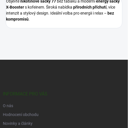
Objevte
nikotinové sáčky 77
bez tabáku a moderní
energy sáčky
X-Booster
s kofeinem. Široká nabídka
přírodních příchutí
, více
intenzit a stylový design. Ideální volba pro energii i relax –
bez
kompromisů
.
Z
á
p
a
t
í
INFORMACE PRO VÁS
O nás
Hodnocení obchodu
Novinky a články