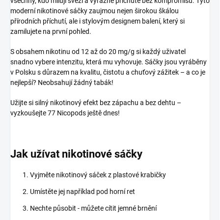
všechny, kdo milují svěží a výrazné příchutě bez kompromisů. Tyto
moderní nikotinové sáčky zaujmou nejen širokou škálou
přírodních příchutí, ale i stylovým designem balení, který si
zamilujete na první pohled.
S obsahem nikotinu od 12 až do 20 mg/g si každý uživatel
snadno vybere intenzitu, která mu vyhovuje. Sáčky jsou vyráběny
v Polsku s důrazem na kvalitu, čistotu a chuťový zážitek – a co je
nejlepší? Neobsahují žádný tabák!
Užijte si silný nikotinový efekt bez zápachu a bez dehtu –
vyzkoušejte 77 Nicopods ještě dnes!
Jak užívat nikotinové sáčky
Vyjměte nikotinový sáček z plastové krabičky
Umístěte jej například pod horní ret
Nechte působit - můžete cítit jemné brnění